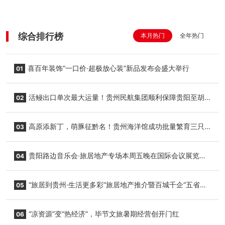
综合排行榜
本月热门
全年热门
喜百年装饰“一口价·超极放心装”新品发布会盛大举行
01
活鳗出口单次最大运量！贵州民航集团顺利保障贵阳至胡
02
志明国际生鲜货运任务
高原添新丁，萌豚征黔名！贵州海洋馆成功批量繁育三只
03
小海豚，邀您为“高原宝宝”起名
贵阳路边音乐会·旅居地产专场本周五晚在国际会议展览中
04
心举行
“旅居到贵州·生活更多彩”旅居地产推介暨百城千企“五省
05
+1”房地产联展联销活动在贵阳盛大启幕
“凉资源”变“热经济”，毕节文旅暑期经营创开门红
06