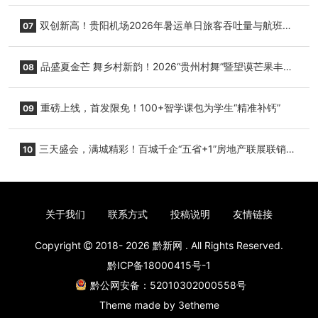
双创新高！贵阳机场2026年暑运单日旅客吞吐量与航班起
07
降架次齐破纪录
品盛夏金芒 舞乡村新韵！2026“贵州村舞”暨望谟芒果丰收
08
季促消费活动盛大启幕
重磅上线，首发限免！100+智学课包为学生“精准补钙”
09
三天盛会，满城精彩！百城千企“五省+1”房地产联展联销活
10
动圆满收官
关于我们
联系方式
投稿说明
友情链接
Copyright
2018- 2026
黔新网
. All Rights Reserved.
黔ICP备18000415号-1
黔公网安备：52010302000558号
Theme made by
3etheme