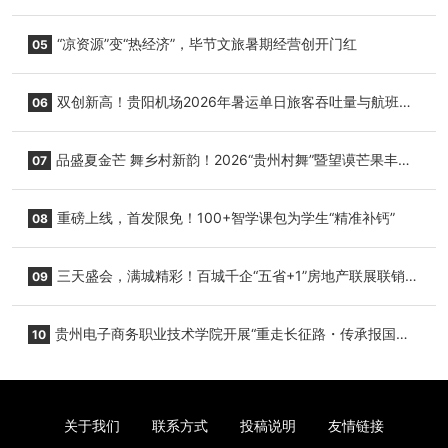
+1”房地产联展联销活动在贵阳盛大启幕
“凉资源”变“热经济”，毕节文旅暑期经营创开门红
05
双创新高！贵阳机场2026年暑运单日旅客吞吐量与航班起
06
降架次齐破纪录
品盛夏金芒 舞乡村新韵！2026“贵州村舞”暨望谟芒果丰收
07
季促消费活动盛大启幕
重磅上线，首发限免！100+智学课包为学生“精准补钙”
08
三天盛会，满城精彩！百城千企“五省+1”房地产联展联销活
09
动圆满收官
贵州电子商务职业技术学院开展“重走长征路・传承报国
10
志”红色研学实践活动
关于我们
联系方式
投稿说明
友情链接