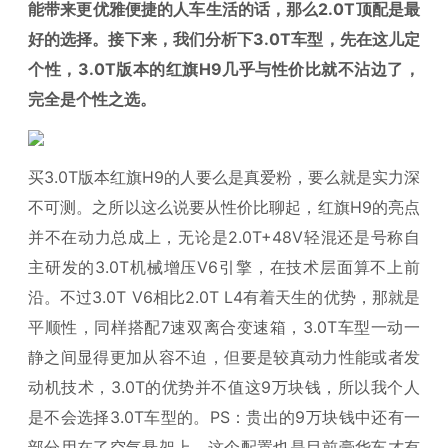
能带来更优雅便捷的人车生活的话，那么2.0T顶配是最
好的选择。接下来，我们分析下3.0T车型，先在这儿定
个性，3.0T版本的红旗H9几乎与性价比就不沾边了，
完全是个性之选。
买3.0T版本红旗H9的人要么是真爱粉，要么就是实力深
不可测。之所以这么说要从性价比聊起，红旗H9的亮点
并不在动力总成上，无论是2.0T+48V轻混还是号称自
主研发的3.0T机械增压V6引擎，在技术层面算不上前
沿。不过3.0T V6相比2.0T L4有着天生的优势，那就是
平顺性，同样搭配7速双离合变速箱，3.0T车型一动一
静之间显得更加从容不迫，但要是较真动力性能或者发
动机技术，3.0T的优势并不值这9万块钱，所以我个人
是不会选择3.0T车型的。PS：贵出的9万块钱中还有一
部分用在了空气悬架上，这个配置也是目前豪华车才有