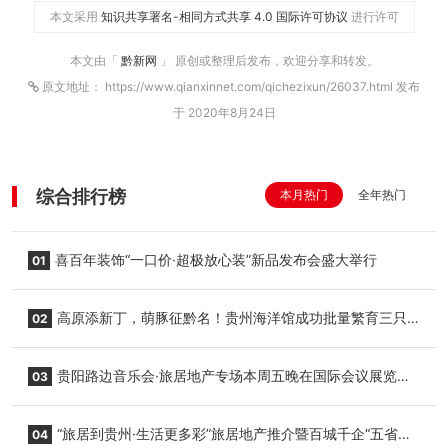
本文采用
知识共享署名-相同方式共享 4.0 国际许可协议
进行许可
本文由「
黔新网
」 原创或整理后发布，欢迎分享和转发。
原文地址： https://www.qianxinnet.com/qichezixun/26037.html 发布
于 2020年8月24日
综合排行榜
本月热门
全年热门
喜百年装饰“一口价·超极放心装”新品发布会盛大举行
01
高原添新丁，萌豚征黔名！贵州海洋馆成功批量繁育三只
02
小海豚，邀您为“高原宝宝”起名
贵阳路边音乐会·旅居地产专场本周五晚在国际会议展览中
03
心举行
“旅居到贵州·生活更多彩”旅居地产推介暨百城千企“五省
04