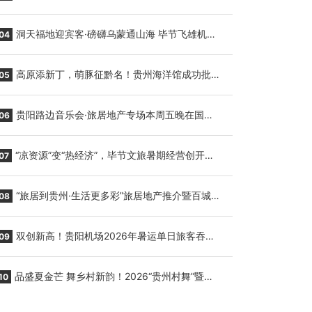
贵阳至胡志明国际生鲜货运任务
洞天福地迎宾客·磅礴乌蒙通山海 毕节飞雄机场
04
7月9日正式复航
高原添新丁，萌豚征黔名！贵州海洋馆成功批量
05
繁育三只小海豚，邀您为“高原宝宝”起名
贵阳路边音乐会·旅居地产专场本周五晚在国际
06
会议展览中心举行
“凉资源”变“热经济”，毕节文旅暑期经营创开门
07
红
“旅居到贵州·生活更多彩”旅居地产推介暨百城千
08
企“五省+1”房地产联展联销活动在贵阳盛大启幕
双创新高！贵阳机场2026年暑运单日旅客吞吐
09
量与航班起降架次齐破纪录
品盛夏金芒 舞乡村新韵！2026“贵州村舞”暨望
10
谟芒果丰收季促消费活动盛大启幕