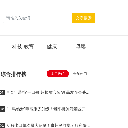
文章搜索
科技·教育
健康
母婴
综合排行榜
本月热门
全年热门
喜百年装饰“一口价·超极放心装”新品发布会盛大
01
举行
“一码畅游”赋能服务升级！贵阳桃源河景区开
02
启“刷脸秒入园”智慧游玩新模式
活鳗出口单次最大运量！贵州民航集团顺利保障
03