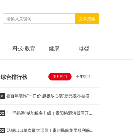
文章搜索
科技·教育
健康
母婴
综合排行榜
本月热门
全年热门
喜百年装饰“一口价·超极放心装”新品发布会盛大
01
举行
“一码畅游”赋能服务升级！贵阳桃源河景区开
02
启“刷脸秒入园”智慧游玩新模式
活鳗出口单次最大运量！贵州民航集团顺利保障
03