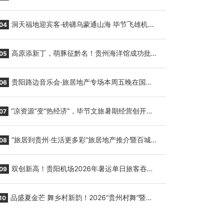
贵阳至胡志明国际生鲜货运任务
洞天福地迎宾客·磅礴乌蒙通山海 毕节飞雄机场
04
7月9日正式复航
高原添新丁，萌豚征黔名！贵州海洋馆成功批量
05
繁育三只小海豚，邀您为“高原宝宝”起名
贵阳路边音乐会·旅居地产专场本周五晚在国际
06
会议展览中心举行
“凉资源”变“热经济”，毕节文旅暑期经营创开门
07
红
“旅居到贵州·生活更多彩”旅居地产推介暨百城千
08
企“五省+1”房地产联展联销活动在贵阳盛大启幕
双创新高！贵阳机场2026年暑运单日旅客吞吐
09
量与航班起降架次齐破纪录
品盛夏金芒 舞乡村新韵！2026“贵州村舞”暨望
10
谟芒果丰收季促消费活动盛大启幕