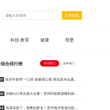
文章搜索
科技·教育
健康
母婴
综合排行榜
本月热门
全年热门
喜百年装饰“一口价·超极放心装”新品发布会盛大
01
举行
活鳗出口单次最大运量！贵州民航集团顺利保障
02
贵阳至胡志明国际生鲜货运任务
高原添新丁，萌豚征黔名！贵州海洋馆成功批量
03