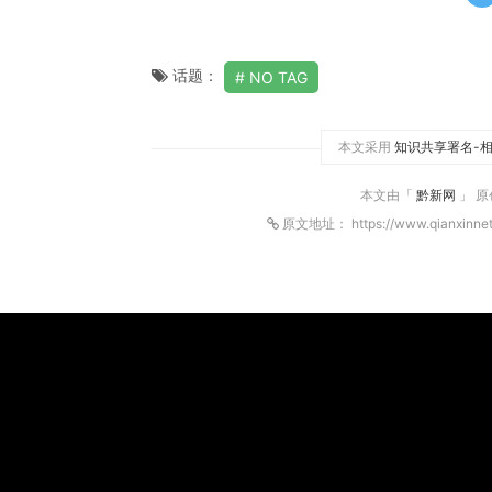
话题：
NO TAG
本文采用
知识共享署名-相
本文由「
黔新网
」 
原文地址： https://www.qianxinne