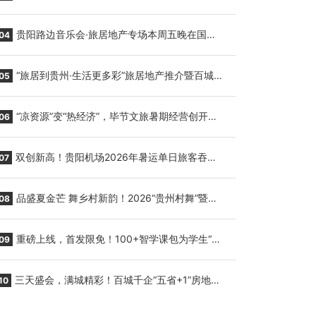
繁育三只小海豚，邀您为“高原宝宝”起名
贵阳路边音乐会·旅居地产专场本周五晚在国际
04
会议展览中心举行
“旅居到贵州·生活更多彩”旅居地产推介暨百城千
05
企“五省+1”房地产联展联销活动在贵阳盛大启幕
“凉资源”变“热经济”，毕节文旅暑期经营创开门
06
红
双创新高！贵阳机场2026年暑运单日旅客吞吐
07
量与航班起降架次齐破纪录
品盛夏金芒 舞乡村新韵！2026“贵州村舞”暨望
08
谟芒果丰收季促消费活动盛大启幕
重磅上线，首发限免！100+智学课包为学生“精
09
准补钙”
三天盛会，满城精彩！百城千企“五省+1”房地产
10
联展联销活动圆满收官