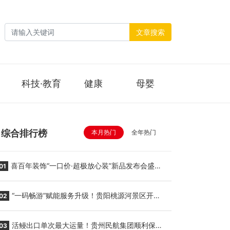
文章搜索
科技·教育
健康
母婴
综合排行榜
本月热门
全年热门
喜百年装饰“一口价·超极放心装”新品发布会盛大
01
举行
“一码畅游”赋能服务升级！贵阳桃源河景区开
02
启“刷脸秒入园”智慧游玩新模式
活鳗出口单次最大运量！贵州民航集团顺利保障
03