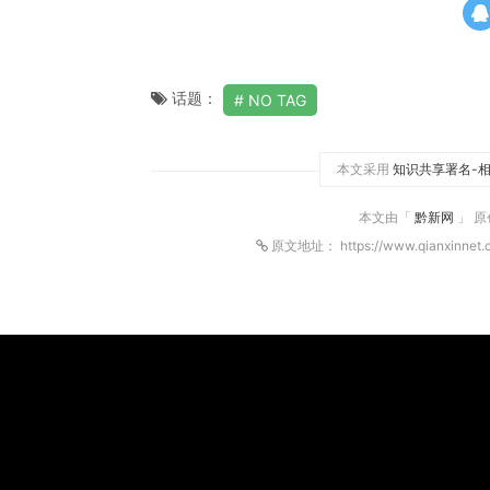
话题：
NO TAG
本文采用
知识共享署名-相
本文由「
黔新网
」 
原文地址： https://www.qianxinnet