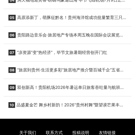
04
复航
高原添新丁，萌豚征黔名！贵州海洋馆成功批量繁育三只
05
小海豚，邀您为“高原宝宝”起名
贵阳路边音乐会·旅居地产专场本周五晚在国际会议展览中
06
心举行
“凉资源”变“热经济”，毕节文旅暑期经营创开门红
07
“旅居到贵州·生活更多彩”旅居地产推介暨百城千企“五省
08
+1”房地产联展联销活动在贵阳盛大启幕
双创新高！贵阳机场2026年暑运单日旅客吞吐量与航班起
09
降架次齐破纪录
品盛夏金芒 舞乡村新韵！2026“贵州村舞”暨望谟芒果丰收
10
季促消费活动盛大启幕
关于我们
联系方式
投稿说明
友情链接