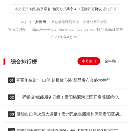
本文采用
知识共享署名-相同方式共享 4.0 国际许可协议
进行许可
本文由「
黔新网
」 原创或整理后发布，欢迎分享和转发。
原文地址： https://www.qianxinnet.com/qichezixun/19445.html 发布
于 2020年4月20日
综合排行榜
本月热门
全年热门
喜百年装饰“一口价·超极放心装”新品发布会盛大举行
01
“一码畅游”赋能服务升级！贵阳桃源河景区开启“刷脸秒入
02
园”智慧游玩新模式
活鳗出口单次最大运量！贵州民航集团顺利保障贵阳至胡
03
志明国际生鲜货运任务
洞天福地迎宾客·磅礴乌蒙通山海 毕节飞雄机场7月9日正式