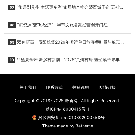
小海豚，邀您为“高原宝宝”起名
“旅居到贵州·生活更多彩”旅居地产推介暨百城千企“五省
07
+1”房地产联展联销活动在贵阳盛大启幕
“凉资源”变“热经济”，毕节文旅暑期经营创开门红
08
双创新高！贵阳机场2026年暑运单日旅客吞吐量与航班起
09
降架次齐破纪录
品盛夏金芒 舞乡村新韵！2026“贵州村舞”暨望谟芒果丰收
10
季促消费活动盛大启幕
关于我们
联系方式
投稿说明
友情链接
Copyright
2018- 2026
黔新网
. All Rights Reserved.
黔ICP备18000415号-1
黔公网安备：52010302000558号
Theme made by
3etheme