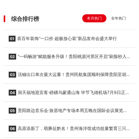
综合排行榜
本月热门
全年热门
喜百年装饰“一口价·超极放心装”新品发布会盛大举行
01
“一码畅游”赋能服务升级！贵阳桃源河景区开启“刷脸秒入
02
园”智慧游玩新模式
活鳗出口单次最大运量！贵州民航集团顺利保障贵阳至胡
03
志明国际生鲜货运任务
洞天福地迎宾客·磅礴乌蒙通山海 毕节飞雄机场7月9日正式
04
复航
贵阳路边音乐会·旅居地产专场本周五晚在国际会议展览中
05
心举行
高原添新丁，萌豚征黔名！贵州海洋馆成功批量繁育三只
06