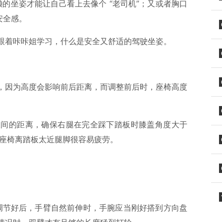
懒的坐姿才能让自己看上去像个 “老司机”；又或者胸口
安全感。
跟着咔咔姐学习，什么是安全又舒适的驾驶坐姿。
，因为高度会影响前后距离，而调整前后时，座椅高度
板间的距离，确保右腿在完全踩下踏板时膝盖角度大于
，座椅离踏板太近腿脚很容易疲劳。
椅调节好后，手臂自然前伸时，手腕应当刚好搭到方向盘