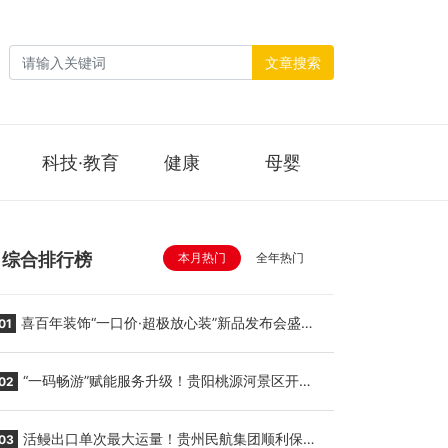
文章搜索
科技·教育
健康
母婴
综合排行榜
本月热门
全年热门
喜百年装饰“一口价·超极放心装”新品发布会盛大
01
举行
“一码畅游”赋能服务升级！贵阳桃源河景区开
02
启“刷脸秒入园”智慧游玩新模式
活鳗出口单次最大运量！贵州民航集团顺利保障
03