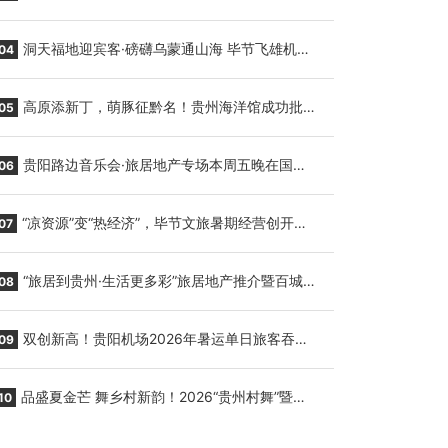
贵阳至胡志明国际生鲜货运任务
洞天福地迎宾客·磅礴乌蒙通山海 毕节飞雄机场
04
7月9日正式复航
高原添新丁，萌豚征黔名！贵州海洋馆成功批量
05
繁育三只小海豚，邀您为“高原宝宝”起名
贵阳路边音乐会·旅居地产专场本周五晚在国际
06
会议展览中心举行
“凉资源”变“热经济”，毕节文旅暑期经营创开门
07
红
“旅居到贵州·生活更多彩”旅居地产推介暨百城千
08
企“五省+1”房地产联展联销活动在贵阳盛大启幕
双创新高！贵阳机场2026年暑运单日旅客吞吐
09
量与航班起降架次齐破纪录
品盛夏金芒 舞乡村新韵！2026“贵州村舞”暨望
10
谟芒果丰收季促消费活动盛大启幕