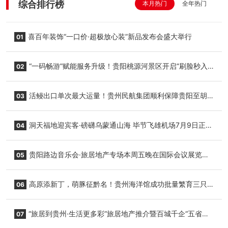
综合排行榜
本月热门
全年热门
喜百年装饰“一口价·超极放心装”新品发布会盛大举行
01
“一码畅游”赋能服务升级！贵阳桃源河景区开启“刷脸秒入
02
园”智慧游玩新模式
活鳗出口单次最大运量！贵州民航集团顺利保障贵阳至胡
03
志明国际生鲜货运任务
洞天福地迎宾客·磅礴乌蒙通山海 毕节飞雄机场7月9日正式
04
复航
贵阳路边音乐会·旅居地产专场本周五晚在国际会议展览中
05
心举行
高原添新丁，萌豚征黔名！贵州海洋馆成功批量繁育三只
06
小海豚，邀您为“高原宝宝”起名
“旅居到贵州·生活更多彩”旅居地产推介暨百城千企“五省
07