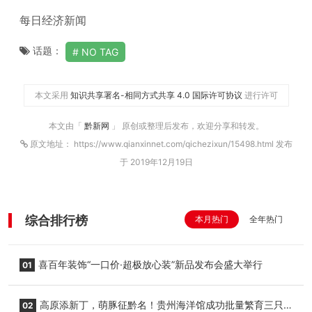
每日经济新闻
话题：
NO TAG
本文采用
知识共享署名-相同方式共享 4.0 国际许可协议
进行许可
本文由「
黔新网
」 原创或整理后发布，欢迎分享和转发。
原文地址： https://www.qianxinnet.com/qichezixun/15498.html 发布
于 2019年12月19日
综合排行榜
本月热门
全年热门
喜百年装饰“一口价·超极放心装”新品发布会盛大举行
01
高原添新丁，萌豚征黔名！贵州海洋馆成功批量繁育三只
02