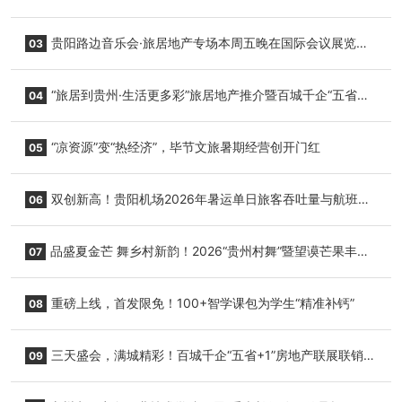
小海豚，邀您为“高原宝宝”起名
贵阳路边音乐会·旅居地产专场本周五晚在国际会议展览中
03
心举行
“旅居到贵州·生活更多彩”旅居地产推介暨百城千企“五省
04
+1”房地产联展联销活动在贵阳盛大启幕
“凉资源”变“热经济”，毕节文旅暑期经营创开门红
05
双创新高！贵阳机场2026年暑运单日旅客吞吐量与航班起
06
降架次齐破纪录
品盛夏金芒 舞乡村新韵！2026“贵州村舞”暨望谟芒果丰收
07
季促消费活动盛大启幕
重磅上线，首发限免！100+智学课包为学生“精准补钙”
08
三天盛会，满城精彩！百城千企“五省+1”房地产联展联销活
09
动圆满收官