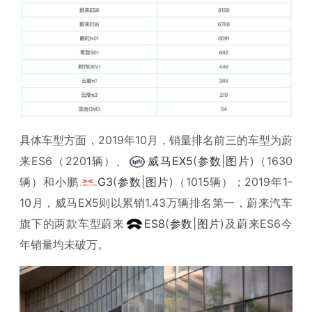
具体车型方面，2019年10月，销量排名前三的车型为蔚
来ES6（2201辆）、
威马EX5
(
参数
|
图片
)（1630
辆）和小鹏
G3
(
参数
|
图片
)（1015辆）；2019年1-
10月，威马EX5则以累销1.43万辆排名第一，蔚来汽车
旗下的两款车型蔚来
ES8
(
参数
|
图片
)及蔚来ES6今
年销量均未破万。