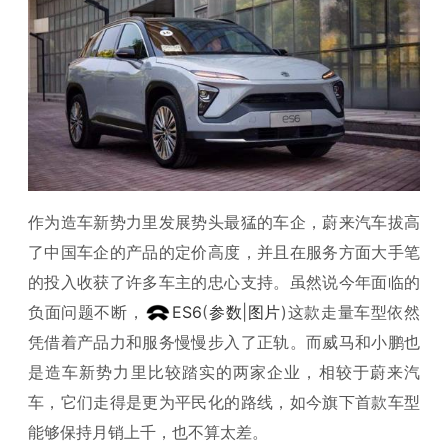
作为造车新势力里发展势头最猛的车企，蔚来汽车拔高
了中国车企的产品的定价高度，并且在服务方面大手笔
的投入收获了许多车主的忠心支持。虽然说今年面临的
负面问题不断，
ES6
(
参数
|
图片
)这款走量车型依然
凭借着产品力和服务慢慢步入了正轨。而威马和小鹏也
是造车新势力里比较踏实的两家企业，相较于蔚来汽
车，它们走得是更为平民化的路线，如今旗下首款车型
能够保持月销上千，也不算太差。