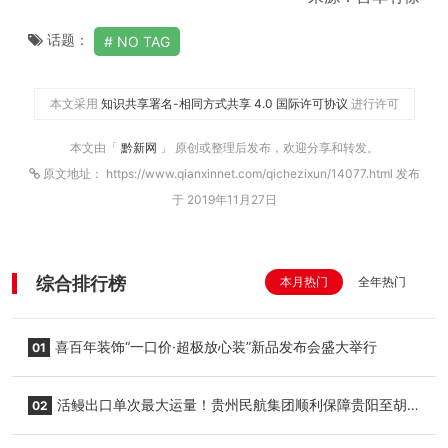
话题：
NO TAG
本文采用
知识共享署名-相同方式共享 4.0 国际许可协议
进行许可
本文由「
黔新网
」 原创或整理后发布，欢迎分享和转发。
原文地址： https://www.qianxinnet.com/qichezixun/14077.html 发布
于 2019年11月27日
综合排行榜
本月热门
全年热门
喜百年装饰“一口价·超极放心装”新品发布会盛大举行
01
活鳗出口单次最大运量！贵州民航集团顺利保障贵阳至胡
02
志明国际生鲜货运任务