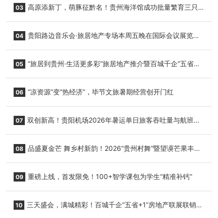
高原添新丁，萌豚征黔名！贵州海洋馆成功批量繁育三只
03
小海豚，邀您为“高原宝宝”起名
贵阳路边音乐会·旅居地产专场本周五晚在国际会议展览中
04
心举行
“旅居到贵州·生活更多彩”旅居地产推介暨百城千企“五省
05
+1”房地产联展联销活动在贵阳盛大启幕
“凉资源”变“热经济”，毕节文旅暑期经营创开门红
06
双创新高！贵阳机场2026年暑运单日旅客吞吐量与航班起
07
降架次齐破纪录
品盛夏金芒 舞乡村新韵！2026“贵州村舞”暨望谟芒果丰收
08
季促消费活动盛大启幕
重磅上线，首发限免！100+智学课包为学生“精准补钙”
09
三天盛会，满城精彩！百城千企“五省+1”房地产联展联销活
10