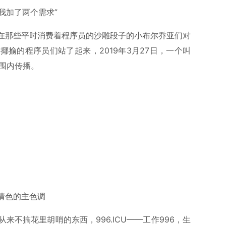
我加了两个需求”
在那些平时消费着程序员的沙雕段子的小布尔乔亚们对
揄的程序员们站了起来，2019年3月27日，一个叫
范围内传播。
情色的主色调
不搞花里胡哨的东西，996.ICU——工作996，生