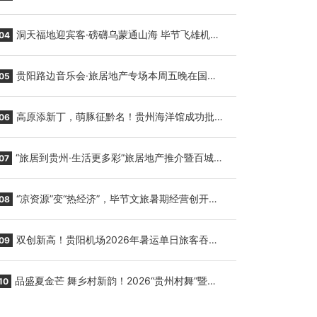
贵阳至胡志明国际生鲜货运任务
洞天福地迎宾客·磅礴乌蒙通山海 毕节飞雄机场
04
7月9日正式复航
贵阳路边音乐会·旅居地产专场本周五晚在国际
05
会议展览中心举行
高原添新丁，萌豚征黔名！贵州海洋馆成功批量
06
繁育三只小海豚，邀您为“高原宝宝”起名
“旅居到贵州·生活更多彩”旅居地产推介暨百城千
07
企“五省+1”房地产联展联销活动在贵阳盛大启幕
“凉资源”变“热经济”，毕节文旅暑期经营创开门
08
红
双创新高！贵阳机场2026年暑运单日旅客吞吐
09
量与航班起降架次齐破纪录
品盛夏金芒 舞乡村新韵！2026“贵州村舞”暨望
10
谟芒果丰收季促消费活动盛大启幕