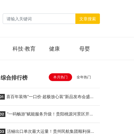
文章搜索
科技·教育
健康
母婴
综合排行榜
本月热门
全年热门
喜百年装饰“一口价·超极放心装”新品发布会盛大
01
举行
“一码畅游”赋能服务升级！贵阳桃源河景区开
02
启“刷脸秒入园”智慧游玩新模式
活鳗出口单次最大运量！贵州民航集团顺利保障
03