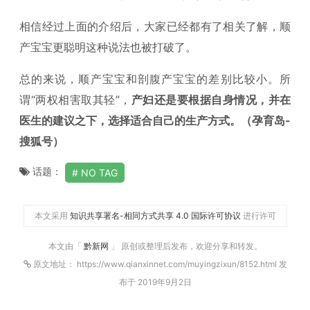
相信经过上面的介绍后，大家已经都有了相关了解，顺
产宝宝更聪明这种说法也被打破了。
总的来说，顺产宝宝和剖腹产宝宝的差别比较小。所
谓“两权相害取其轻”，
产妇还是要根据自身情况，并在
医生的建议之下，选择适合自己的生产方式。（孕育岛-
搜狐号）
话题：
NO TAG
本文采用
知识共享署名-相同方式共享 4.0 国际许可协议
进行许可
本文由「
黔新网
」 原创或整理后发布，欢迎分享和转发。
原文地址： https://www.qianxinnet.com/muyingzixun/8152.html 发
布于 2019年9月2日