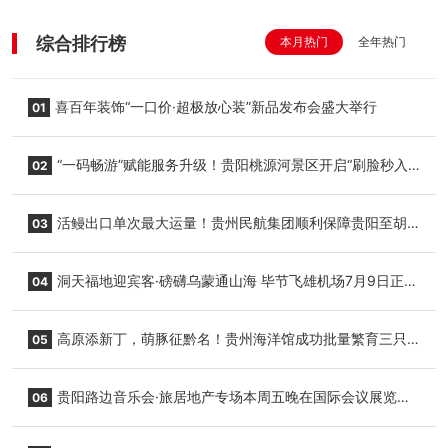
综合排行榜
本月热门
全年热门
喜百年装饰“一口价·超极放心装”新品发布会盛大举行
01
“一码畅游”赋能服务升级！贵阳桃源河景区开启“刷脸秒入
02
园”智慧游玩新模式
活鳗出口单次最大运量！贵州民航集团顺利保障贵阳至胡
03
志明国际生鲜货运任务
洞天福地迎宾客·磅礴乌蒙通山海 毕节飞雄机场7月9日正式
04
复航
高原添新丁，萌豚征黔名！贵州海洋馆成功批量繁育三只
05
小海豚，邀您为“高原宝宝”起名
贵阳路边音乐会·旅居地产专场本周五晚在国际会议展览中
06
心举行