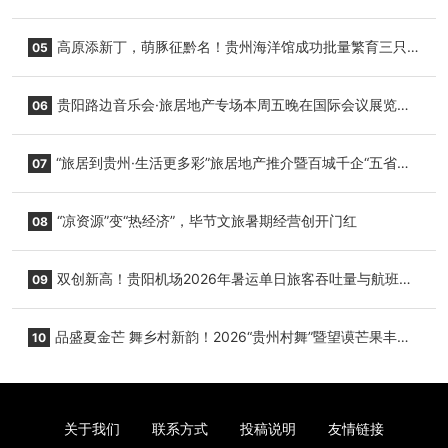
复航
高原添新丁，萌豚征黔名！贵州海洋馆成功批量繁育三只
05
小海豚，邀您为“高原宝宝”起名
贵阳路边音乐会·旅居地产专场本周五晚在国际会议展览中
06
心举行
“旅居到贵州·生活更多彩”旅居地产推介暨百城千企“五省
07
+1”房地产联展联销活动在贵阳盛大启幕
“凉资源”变“热经济”，毕节文旅暑期经营创开门红
08
双创新高！贵阳机场2026年暑运单日旅客吞吐量与航班起
09
降架次齐破纪录
品盛夏金芒 舞乡村新韵！2026“贵州村舞”暨望谟芒果丰收
10
季促消费活动盛大启幕
关于我们
联系方式
投稿说明
友情链接