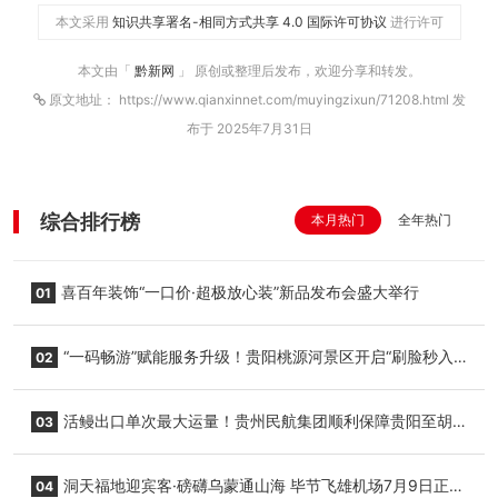
本文采用
知识共享署名-相同方式共享 4.0 国际许可协议
进行许可
本文由「
黔新网
」 原创或整理后发布，欢迎分享和转发。
原文地址： https://www.qianxinnet.com/muyingzixun/71208.html 发
布于 2025年7月31日
综合排行榜
本月热门
全年热门
喜百年装饰“一口价·超极放心装”新品发布会盛大举行
01
“一码畅游”赋能服务升级！贵阳桃源河景区开启“刷脸秒入
02
园”智慧游玩新模式
活鳗出口单次最大运量！贵州民航集团顺利保障贵阳至胡
03
志明国际生鲜货运任务
洞天福地迎宾客·磅礴乌蒙通山海 毕节飞雄机场7月9日正式
04