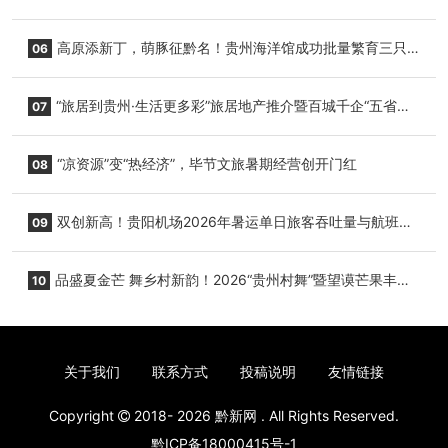
心举行
高原添新丁，萌豚征黔名！贵州海洋馆成功批量繁育三只
06
小海豚，邀您为“高原宝宝”起名
“旅居到贵州·生活更多彩”旅居地产推介暨百城千企“五省
07
+1”房地产联展联销活动在贵阳盛大启幕
“凉资源”变“热经济”，毕节文旅暑期经营创开门红
08
双创新高！贵阳机场2026年暑运单日旅客吞吐量与航班起
09
降架次齐破纪录
品盛夏金芒 舞乡村新韵！2026“贵州村舞”暨望谟芒果丰收
10
季促消费活动盛大启幕
关于我们
联系方式
投稿说明
友情链接
Copyright
2018- 2026
黔新网
. All Rights Reserved.
黔ICP备18000415号-1