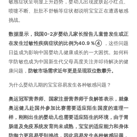
敏感症状呈明显上升趋势，婴幼儿出现皮肤起小红点、
喷嚏不断、肚肚不舒畅等症状都说明宝宝正在遭遇敏感
挑战。
数据显示，我国0-2岁婴幼儿家长报告儿童曾发生或正
在发生过敏性疾病症状的比例为40.9％④
，这些问题
日益成为影响中国婴幼儿健康成长的一大困扰。如何科
学防敏也成为中国新生代父母高度关注并叩待解决的健
康问题，
防敏市场需求近年更是呈现双位数攀升。
为什么婴幼儿期的宝宝容易发生各种敏感问题？
奥运冠军营养师、国家注册营养师于良解答表示，
就像
奥运健儿赴国外参加比赛需要适应陌生国度的道理一
样，刚刚出生的婴幼儿也需要适应陌生的环境，由于胃
肠道及免疫系统发育尚未成熟，宝宝的适应能力和身体
防御力更容易受到挑战，因此容易发生各种敏感问题，