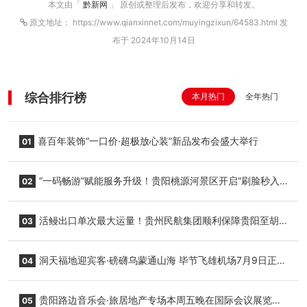
本文由「
黔新网
」 原创或整理后发布，欢迎分享和转发。
原文地址： https://www.qianxinnet.com/muyingzixun/64583.html 发
布于 2024年10月14日
综合排行榜
本月热门
全年热门
喜百年装饰“一口价·超极放心装”新品发布会盛大举行
01
“一码畅游”赋能服务升级！贵阳桃源河景区开启“刷脸秒入
02
园”智慧游玩新模式
活鳗出口单次最大运量！贵州民航集团顺利保障贵阳至胡
03
志明国际生鲜货运任务
洞天福地迎宾客·磅礴乌蒙通山海 毕节飞雄机场7月9日正式
04
复航
贵阳路边音乐会·旅居地产专场本周五晚在国际会议展览中
05