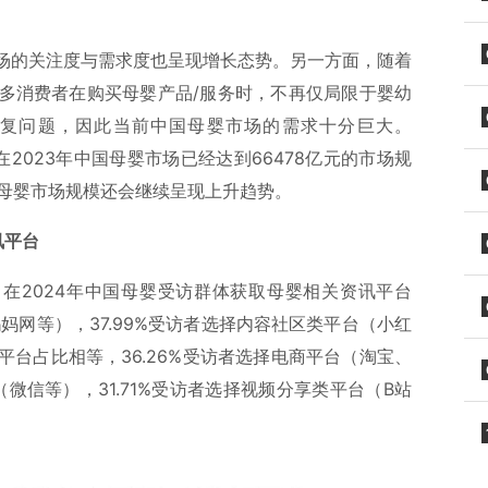
场的关注度与需求度也呈现增长态势。另一方面，随着
多消费者在购买母婴产品/服务时，不再仅局限于婴幼
复问题，因此当前中国母婴市场的需求十分巨大。
据显示，在2023年中国母婴市场已经达到66478亿元的市场规
国母婴市场规模还会继续呈现上升趋势。
讯平台
数据显示，在2024年中国母婴受访群体获取母婴相关资讯平台
妈妈网等），37.99%受访者选择内容社区类平台（小红
台占比相等，36.26%受访者选择电商平台（淘宝、
（微信等），31.71%受访者选择视频分享类平台（B站