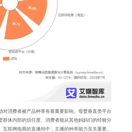
动对消费者被产品种草有着重要影响。母婴垂直类平台
婴群体内部的信任度。消费者能从其他妈妈们的经验分
。互联网电商的直播间中，主播的种草能力至关重要。