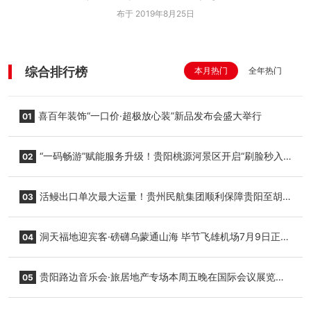
布于 2019年8月25日
综合排行榜
本月热门
全年热门
喜百年装饰“一口价·超极放心装”新品发布会盛大举行
01
“一码畅游”赋能服务升级！贵阳桃源河景区开启“刷脸秒入
02
园”智慧游玩新模式
活鳗出口单次最大运量！贵州民航集团顺利保障贵阳至胡
03
志明国际生鲜货运任务
洞天福地迎宾客·磅礴乌蒙通山海 毕节飞雄机场7月9日正式
04
复航
贵阳路边音乐会·旅居地产专场本周五晚在国际会议展览中
05
心举行