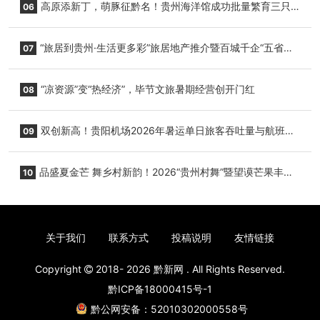
高原添新丁，萌豚征黔名！贵州海洋馆成功批量繁育三只
06
小海豚，邀您为“高原宝宝”起名
“旅居到贵州·生活更多彩”旅居地产推介暨百城千企“五省
07
+1”房地产联展联销活动在贵阳盛大启幕
“凉资源”变“热经济”，毕节文旅暑期经营创开门红
08
双创新高！贵阳机场2026年暑运单日旅客吞吐量与航班起
09
降架次齐破纪录
品盛夏金芒 舞乡村新韵！2026“贵州村舞”暨望谟芒果丰收
10
季促消费活动盛大启幕
关于我们
联系方式
投稿说明
友情链接
Copyright
2018- 2026
黔新网
. All Rights Reserved.
黔ICP备18000415号-1
黔公网安备：52010302000558号