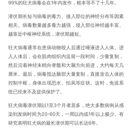
99%的狂犬病毒会在1年内发作，根本等不了十几年。
潜伏期长短与病毒的毒力、侵入部位的神经分布等因素
相关。病毒数量越多毒力越强，侵入部位神经越丰富、
越靠近中枢神经系统，潜伏期越短。
狂犬病毒通常在患病动物咬人后通过唾液进入人体。进
入人体后，会在肌肉组织内逗留一段时间，少量复制，
然后沿着神经末梢向脊髓和大脑方向前进，大约每天几
厘米。最后，病毒抵达脑部大量复制，直接攻击人体的
控制中枢，身体出现恐水、怕风等症状。这时，免疫系
统已经来不及提供保护了。
狂犬病毒潜伏期以1至3个月者居多，绝大多数病例从感
染到发病时间为20-60天，一周以内或1年以上极少。有
研究表明狂犬病的最长潜伏期可以长达6年。