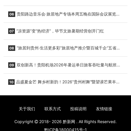
小海豚，邀您为“高原宝宝”起名
贵阳路边音乐会·旅居地产专场本周五晚在国际会议展览中
06
心举行
“凉资源”变“热经济”，毕节文旅暑期经营创开门红
07
“旅居到贵州·生活更多彩”旅居地产推介暨百城千企“五省
08
+1”房地产联展联销活动在贵阳盛大启幕
双创新高！贵阳机场2026年暑运单日旅客吞吐量与航班起
09
降架次齐破纪录
品盛夏金芒 舞乡村新韵！2026“贵州村舞”暨望谟芒果丰收
10
季促消费活动盛大启幕
关于我们
联系方式
投稿说明
友情链接
Copyright
2018- 2026
黔新网
. All Rights Reserved.
黔ICP备18000415号-1