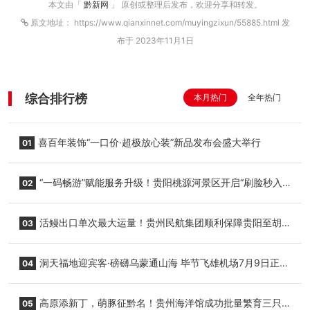
本文由「
黔新网
」 原创或整理后发布，欢迎分享和转发。
原文地址： https://www.qianxinnet.com/muyingzixun/55885.html 发
布于 2023年11月1日
综合排行榜
本月热门
全年热门
喜百年装饰“一口价·超极放心装”新品发布会盛大举行
01
“一码畅游”赋能服务升级！贵阳桃源河景区开启“刷脸秒入
02
园”智慧游玩新模式
活鳗出口单次最大运量！贵州民航集团顺利保障贵阳至胡
03
志明国际生鲜货运任务
洞天福地迎宾客·磅礴乌蒙通山海 毕节飞雄机场7月9日正式
04
复航
高原添新丁，萌豚征黔名！贵州海洋馆成功批量繁育三只
05