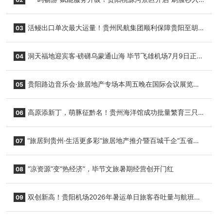
园”智慧游玩新模式
活鳗出口单次最大运量！贵州民航集团顺利保障贵阳至胡
03
志明国际生鲜货运任务
洞天福地迎宾客·磅礴乌蒙通山海 毕节飞雄机场7月9日正式
04
复航
贵阳路边音乐会·旅居地产专场本周五晚在国际会议展览中
05
心举行
高原添新丁，萌豚征黔名！贵州海洋馆成功批量繁育三只
06
小海豚，邀您为“高原宝宝”起名
“旅居到贵州·生活更多彩”旅居地产推介暨百城千企“五省
07
+1”房地产联展联销活动在贵阳盛大启幕
“凉资源”变“热经济”，毕节文旅暑期经营创开门红
08
双创新高！贵阳机场2026年暑运单日旅客吞吐量与航班起
09
降架次齐破纪录