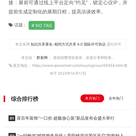
接：展前可通过线上平台定向“约见”，锁定心仪IP，并
提前生成定制化的展期日程，提高洽谈效率。
话题：
NO TAG
本文采用
知识共享署名-相同方式共享 4.0 国际许可协议
进行许可
本文由「
黔新网
」 原创或整理后发布，欢迎分享和转发。
原文地址： https://www.qianxinnet.com/muyingzixun/55454.html 发
布于 2023年10月17日
综合排行榜
本月热门
全年热门
喜百年装饰“一口价·超极放心装”新品发布会盛大举行
01
“一码畅游”赋能服务升级！贵阳桃源河景区开启“刷脸秒入
02