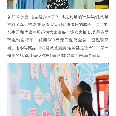
参加音乐会,礼品是少不了的,凡是到场的准妈妈们,现场
抽取了幸运福袋,寓意着宝贝们健康快乐的成长。演出中,
合生元和优康宝贝还为大家准备了惊喜大抽奖,奖品有爱
玛电动自行车、优康800元无门槛代金券、恒温调奶
器、雨伞等奖品,可谓是诚意满满,这些都是送给宝宝第一
份爱的礼物,让每位准爸妈们都能兴奋而来,满意而归!