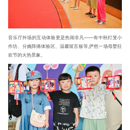
音乐厅外场的互动体验更是热闹非凡——有中秋灯笼小
作坊、分娩阵痛体验区、温馨留言板等,俨然一场母婴狂
欢节的火热景象。