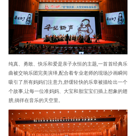
纯真、勇敢、快乐和爱是亲子永恒的主题,一首首经典乐
曲被交响乐团完美演绎,配合着专业老师的现场沙画瞬间
吸引了所有妈妈们注意力,舒缓轻快的乐章被描绘出一个
个故事,让每一位准妈妈、大宝和胎宝宝们插上想象的翅
膀,徜徉在音乐的天空里。