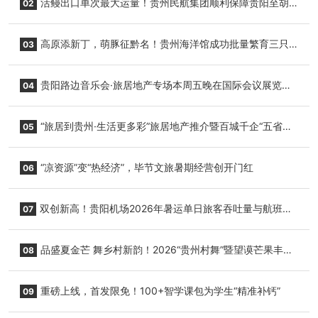
活鳗出口单次最大运量！贵州民航集团顺利保障贵阳至胡
02
志明国际生鲜货运任务
高原添新丁，萌豚征黔名！贵州海洋馆成功批量繁育三只
03
小海豚，邀您为“高原宝宝”起名
贵阳路边音乐会·旅居地产专场本周五晚在国际会议展览中
04
心举行
“旅居到贵州·生活更多彩”旅居地产推介暨百城千企“五省
05
+1”房地产联展联销活动在贵阳盛大启幕
“凉资源”变“热经济”，毕节文旅暑期经营创开门红
06
双创新高！贵阳机场2026年暑运单日旅客吞吐量与航班起
07
降架次齐破纪录
品盛夏金芒 舞乡村新韵！2026“贵州村舞”暨望谟芒果丰收
08
季促消费活动盛大启幕
重磅上线，首发限免！100+智学课包为学生“精准补钙”
09