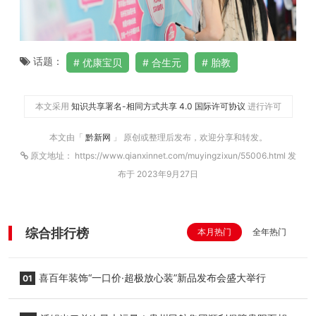
话题：
优康宝贝
合生元
胎教
本文采用
知识共享署名-相同方式共享 4.0 国际许可协议
进行许可
本文由「
黔新网
」 原创或整理后发布，欢迎分享和转发。
原文地址： https://www.qianxinnet.com/muyingzixun/55006.html 发
布于 2023年9月27日
综合排行榜
本月热门
全年热门
喜百年装饰“一口价·超极放心装”新品发布会盛大举行
01