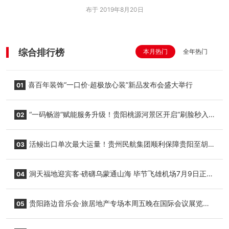
布于 2019年8月20日
综合排行榜
本月热门
全年热门
喜百年装饰“一口价·超极放心装”新品发布会盛大举行
01
“一码畅游”赋能服务升级！贵阳桃源河景区开启“刷脸秒入
02
园”智慧游玩新模式
活鳗出口单次最大运量！贵州民航集团顺利保障贵阳至胡
03
志明国际生鲜货运任务
洞天福地迎宾客·磅礴乌蒙通山海 毕节飞雄机场7月9日正式
04
复航
贵阳路边音乐会·旅居地产专场本周五晚在国际会议展览中
05
心举行