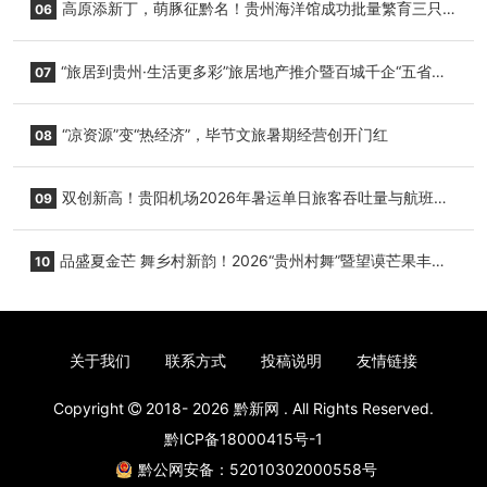
高原添新丁，萌豚征黔名！贵州海洋馆成功批量繁育三只
06
小海豚，邀您为“高原宝宝”起名
“旅居到贵州·生活更多彩”旅居地产推介暨百城千企“五省
07
+1”房地产联展联销活动在贵阳盛大启幕
“凉资源”变“热经济”，毕节文旅暑期经营创开门红
08
双创新高！贵阳机场2026年暑运单日旅客吞吐量与航班起
09
降架次齐破纪录
品盛夏金芒 舞乡村新韵！2026“贵州村舞”暨望谟芒果丰收
10
季促消费活动盛大启幕
关于我们
联系方式
投稿说明
友情链接
Copyright
2018- 2026
黔新网
. All Rights Reserved.
黔ICP备18000415号-1
黔公网安备：52010302000558号