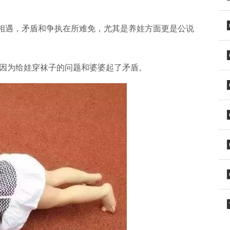
相遇，矛盾和争执在所难免，尤其是养娃方面更是公说
就因为给娃穿袜子的问题和婆婆起了矛盾。