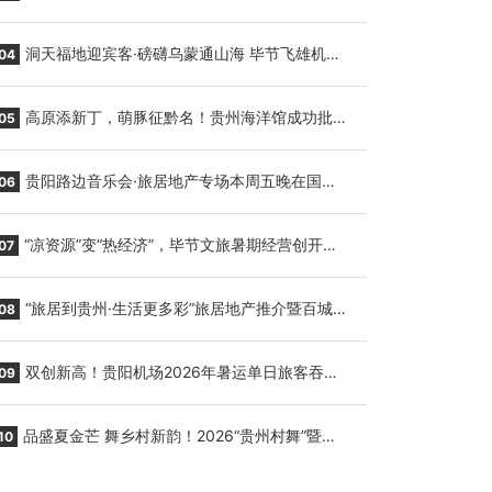
贵阳至胡志明国际生鲜货运任务
洞天福地迎宾客·磅礴乌蒙通山海 毕节飞雄机场
04
7月9日正式复航
高原添新丁，萌豚征黔名！贵州海洋馆成功批量
05
繁育三只小海豚，邀您为“高原宝宝”起名
贵阳路边音乐会·旅居地产专场本周五晚在国际
06
会议展览中心举行
“凉资源”变“热经济”，毕节文旅暑期经营创开门
07
红
“旅居到贵州·生活更多彩”旅居地产推介暨百城千
08
企“五省+1”房地产联展联销活动在贵阳盛大启幕
双创新高！贵阳机场2026年暑运单日旅客吞吐
09
量与航班起降架次齐破纪录
品盛夏金芒 舞乡村新韵！2026“贵州村舞”暨望
10
谟芒果丰收季促消费活动盛大启幕