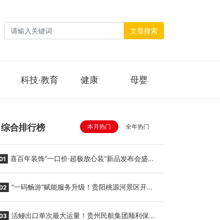
文章搜索
科技·教育
健康
母婴
综合排行榜
本月热门
全年热门
喜百年装饰“一口价·超极放心装”新品发布会盛大
01
举行
“一码畅游”赋能服务升级！贵阳桃源河景区开
02
启“刷脸秒入园”智慧游玩新模式
活鳗出口单次最大运量！贵州民航集团顺利保障
03