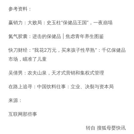
参考资料：
赢销力：大败局：史玉柱“保健品王国”，一夜崩塌
氮气胶囊：进击的保健品 | 焦虑青年养生图鉴
快刀财经：“我花2万元，买来孩子性早熟”：千亿保健品
市场，瞄准了儿童
吴倩男：农夫山泉，天才式营销和集权式管理
在路上追寻：中国饮料往事：立业、决裂与资本局
来源：
互联网那些事
转自 搜狐母婴快讯