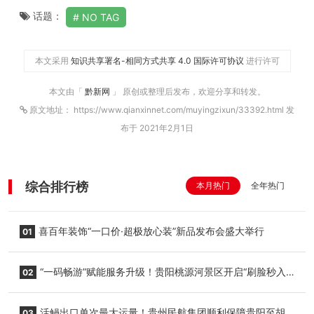
话题：
NO TAG
本文采用
知识共享署名-相同方式共享 4.0 国际许可协议
进行许可
本文由「
黔新网
」 原创或整理后发布，欢迎分享和转发。
原文地址： https://www.qianxinnet.com/muyingzixun/33392.html 发
布于 2021年2月1日
综合排行榜
本月热门
全年热门
喜百年装饰“一口价·超极放心装”新品发布会盛大举行
01
“一码畅游”赋能服务升级！贵阳桃源河景区开启“刷脸秒入
02
园”智慧游玩新模式
活鳗出口单次最大运量！贵州民航集团顺利保障贵阳至胡
03