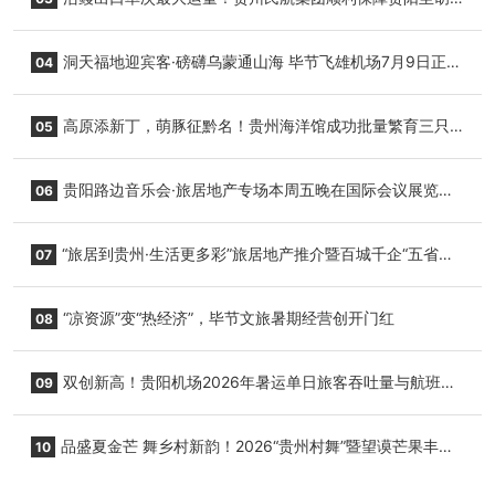
志明国际生鲜货运任务
洞天福地迎宾客·磅礴乌蒙通山海 毕节飞雄机场7月9日正式
04
复航
高原添新丁，萌豚征黔名！贵州海洋馆成功批量繁育三只
05
小海豚，邀您为“高原宝宝”起名
贵阳路边音乐会·旅居地产专场本周五晚在国际会议展览中
06
心举行
“旅居到贵州·生活更多彩”旅居地产推介暨百城千企“五省
07
+1”房地产联展联销活动在贵阳盛大启幕
“凉资源”变“热经济”，毕节文旅暑期经营创开门红
08
双创新高！贵阳机场2026年暑运单日旅客吞吐量与航班起
09
降架次齐破纪录
品盛夏金芒 舞乡村新韵！2026“贵州村舞”暨望谟芒果丰收
10
季促消费活动盛大启幕