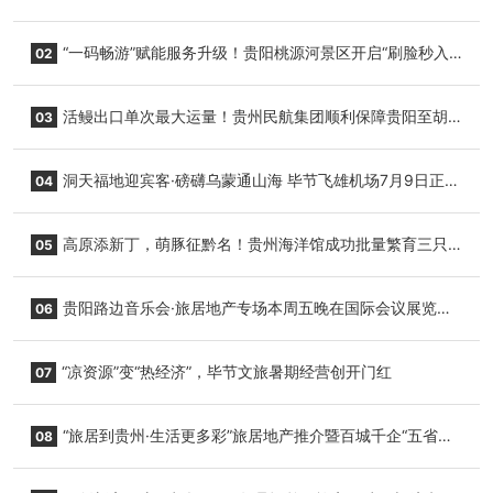
“一码畅游”赋能服务升级！贵阳桃源河景区开启“刷脸秒入
02
园”智慧游玩新模式
活鳗出口单次最大运量！贵州民航集团顺利保障贵阳至胡
03
志明国际生鲜货运任务
洞天福地迎宾客·磅礴乌蒙通山海 毕节飞雄机场7月9日正式
04
复航
高原添新丁，萌豚征黔名！贵州海洋馆成功批量繁育三只
05
小海豚，邀您为“高原宝宝”起名
贵阳路边音乐会·旅居地产专场本周五晚在国际会议展览中
06
心举行
“凉资源”变“热经济”，毕节文旅暑期经营创开门红
07
“旅居到贵州·生活更多彩”旅居地产推介暨百城千企“五省
08
+1”房地产联展联销活动在贵阳盛大启幕