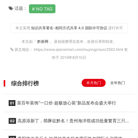
话题：
NO TAG
本文采用
知识共享署名-相同方式共享 4.0 国际许可协议
进行许可
本文由「
黔新网
」 原创或整理后发布，欢迎分享和转发。
原文地址： https://www.qianxinnet.com/muyingzixun/2562.html 发
布于 2019年8月10日
综合排行榜
本月热门
全年热门
喜百年装饰“一口价·超极放心装”新品发布会盛大举行
01
高原添新丁，萌豚征黔名！贵州海洋馆成功批量繁育三只
02
小海豚，邀您为“高原宝宝”起名