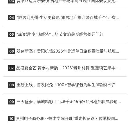
贵阳路边音乐会·旅居地产专场本周五晚在国际会议展览中
03
心举行
“旅居到贵州·生活更多彩”旅居地产推介暨百城千企“五省
04
+1”房地产联展联销活动在贵阳盛大启幕
“凉资源”变“热经济”，毕节文旅暑期经营创开门红
05
双创新高！贵阳机场2026年暑运单日旅客吞吐量与航班起
06
降架次齐破纪录
品盛夏金芒 舞乡村新韵！2026“贵州村舞”暨望谟芒果丰收
07
季促消费活动盛大启幕
重磅上线，首发限免！100+智学课包为学生“精准补钙”
08
三天盛会，满城精彩！百城千企“五省+1”房地产联展联销活
09
动圆满收官
贵州电子商务职业技术学院开展“重走长征路・传承报国
10