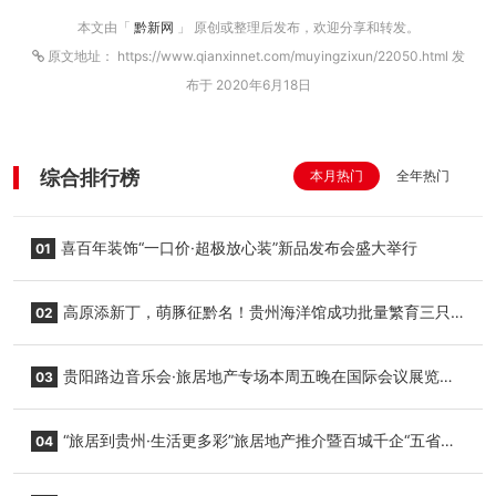
本文由「
黔新网
」 原创或整理后发布，欢迎分享和转发。
原文地址： https://www.qianxinnet.com/muyingzixun/22050.html 发
布于 2020年6月18日
综合排行榜
本月热门
全年热门
喜百年装饰“一口价·超极放心装”新品发布会盛大举行
01
高原添新丁，萌豚征黔名！贵州海洋馆成功批量繁育三只
02
小海豚，邀您为“高原宝宝”起名
贵阳路边音乐会·旅居地产专场本周五晚在国际会议展览中
03
心举行
“旅居到贵州·生活更多彩”旅居地产推介暨百城千企“五省
04
+1”房地产联展联销活动在贵阳盛大启幕