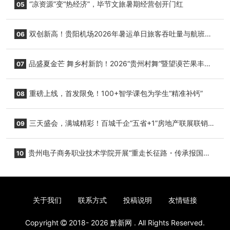
“凉资源”变“热经济”，毕节文旅暑期经营创开门红
05
双创新高！贵阳机场2026年暑运单日旅客吞吐量与航班起
06
降架次齐破纪录
品盛夏金芒 舞乡村新韵！2026“贵州村舞”暨望谟芒果丰收
07
季促消费活动盛大启幕
重磅上线，首发限免！100+智学课包为学生“精准补钙”
08
三天盛会，满城精彩！百城千企“五省+1”房地产联展联销活
09
动圆满收官
贵州电子商务职业技术学院开展“重走长征路・传承报国
10
志”红色研学实践活动
关于我们
联系方式
投稿说明
友情链接
Copyright
2018- 2026
黔新网
. All Rights Reserved.