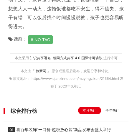
想想大人一动火，这顿饭谁都吃不安生，得不偿失。孩
子有错，可以饭后找个时间慢慢说教，孩子也更容易听
得进去。
话题：
NO TAG
本文采用
知识共享署名-相同方式共享 4.0 国际许可协议
进行许可
本文由「
黔新网
」 原创或整理后发布，欢迎分享和转发。
原文地址： https://www.qianxinnet.com/muyingzixun/21564.html 发
布于 2020年6月8日
综合排行榜
本月热门
全年热门
喜百年装饰“一口价·超极放心装”新品发布会盛大举行
01