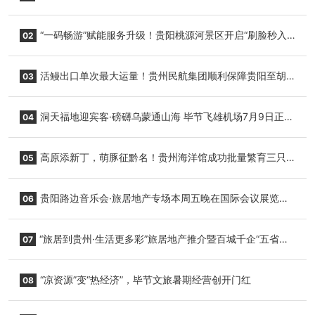
“一码畅游”赋能服务升级！贵阳桃源河景区开启“刷脸秒入
02
园”智慧游玩新模式
活鳗出口单次最大运量！贵州民航集团顺利保障贵阳至胡
03
志明国际生鲜货运任务
洞天福地迎宾客·磅礴乌蒙通山海 毕节飞雄机场7月9日正式
04
复航
高原添新丁，萌豚征黔名！贵州海洋馆成功批量繁育三只
05
小海豚，邀您为“高原宝宝”起名
贵阳路边音乐会·旅居地产专场本周五晚在国际会议展览中
06
心举行
“旅居到贵州·生活更多彩”旅居地产推介暨百城千企“五省
07
+1”房地产联展联销活动在贵阳盛大启幕
“凉资源”变“热经济”，毕节文旅暑期经营创开门红
08