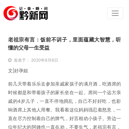
老祖宗有言：饭前不训子，里面蕴藏大智慧，听
懂的父母一生受益
发表于： 2020年6月8日
文|好孕姐
前几天带着乐乐去参加亲戚家孩子的满月酒，吃酒席的
时候都是和带着孩子的家长坐在一起。席间一个远方亲
戚的4岁儿子，一直不停地捣乱，自己不好好吃，也影
响酒席上其他人用餐。我看着这位妈妈强忍着怒意，一
直在尽力控制着自己的脾气，好言相劝小孩子。旁边一
位年纪大的阿姨也一直在劝，不要生气，老祖宗有言，