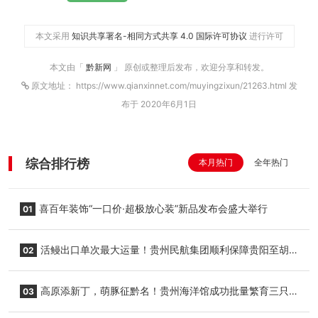
本文采用
知识共享署名-相同方式共享 4.0 国际许可协议
进行许可
本文由「
黔新网
」 原创或整理后发布，欢迎分享和转发。
原文地址： https://www.qianxinnet.com/muyingzixun/21263.html 发
布于 2020年6月1日
综合排行榜
本月热门
全年热门
喜百年装饰“一口价·超极放心装”新品发布会盛大举行
01
活鳗出口单次最大运量！贵州民航集团顺利保障贵阳至胡
02
志明国际生鲜货运任务
高原添新丁，萌豚征黔名！贵州海洋馆成功批量繁育三只
03