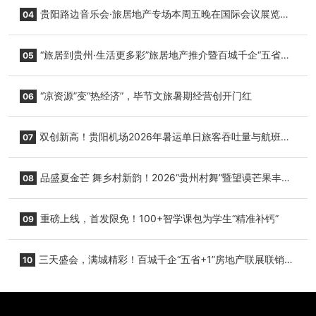
小海豚，邀您为“高原宝宝”起名
贵阳路边音乐会·旅居地产专场本周五晚在国际会议展览中
04
心举行
“旅居到贵州·生活更多彩”旅居地产推介暨百城千企“五省
05
+1”房地产联展联销活动在贵阳盛大启幕
“凉资源”变“热经济”，毕节文旅暑期经营创开门红
06
双创新高！贵阳机场2026年暑运单日旅客吞吐量与航班起
07
降架次齐破纪录
品盛夏金芒 舞乡村新韵！2026“贵州村舞”暨望谟芒果丰收
08
季促消费活动盛大启幕
重磅上线，首发限免！100+智学课包为学生“精准补钙”
09
三天盛会，满城精彩！百城千企“五省+1”房地产联展联销活
10
动圆满收官