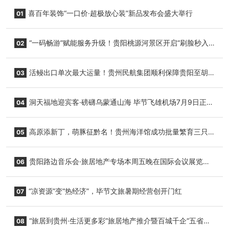
喜百年装饰“一口价·超极放心装”新品发布会盛大举行
01
“一码畅游”赋能服务升级！贵阳桃源河景区开启“刷脸秒入
02
园”智慧游玩新模式
活鳗出口单次最大运量！贵州民航集团顺利保障贵阳至胡
03
志明国际生鲜货运任务
洞天福地迎宾客·磅礴乌蒙通山海 毕节飞雄机场7月9日正式
04
复航
高原添新丁，萌豚征黔名！贵州海洋馆成功批量繁育三只
05
小海豚，邀您为“高原宝宝”起名
贵阳路边音乐会·旅居地产专场本周五晚在国际会议展览中
06
心举行
“凉资源”变“热经济”，毕节文旅暑期经营创开门红
07
“旅居到贵州·生活更多彩”旅居地产推介暨百城千企“五省
08