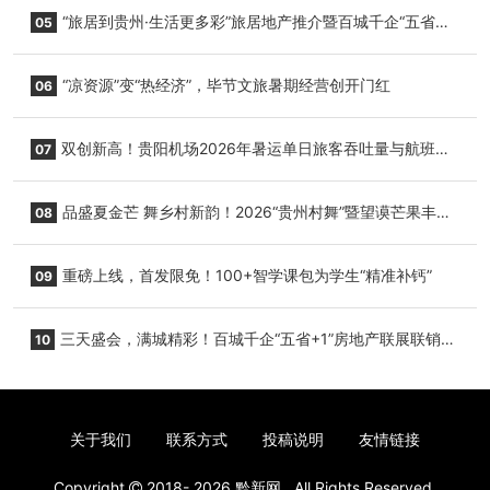
心举行
“旅居到贵州·生活更多彩”旅居地产推介暨百城千企“五省
05
+1”房地产联展联销活动在贵阳盛大启幕
“凉资源”变“热经济”，毕节文旅暑期经营创开门红
06
双创新高！贵阳机场2026年暑运单日旅客吞吐量与航班起
07
降架次齐破纪录
品盛夏金芒 舞乡村新韵！2026“贵州村舞”暨望谟芒果丰收
08
季促消费活动盛大启幕
重磅上线，首发限免！100+智学课包为学生“精准补钙”
09
三天盛会，满城精彩！百城千企“五省+1”房地产联展联销活
10
动圆满收官
关于我们
联系方式
投稿说明
友情链接
Copyright
2018- 2026
黔新网
. All Rights Reserved.