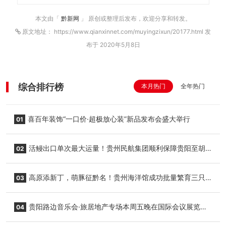
本文由「
黔新网
」 原创或整理后发布，欢迎分享和转发。
原文地址： https://www.qianxinnet.com/muyingzixun/20177.html 发
布于 2020年5月8日
综合排行榜
本月热门
全年热门
喜百年装饰“一口价·超极放心装”新品发布会盛大举行
01
活鳗出口单次最大运量！贵州民航集团顺利保障贵阳至胡
02
志明国际生鲜货运任务
高原添新丁，萌豚征黔名！贵州海洋馆成功批量繁育三只
03
小海豚，邀您为“高原宝宝”起名
贵阳路边音乐会·旅居地产专场本周五晚在国际会议展览中
04