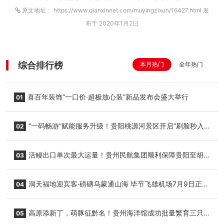
原文地址： https://www.qianxinnet.com/muyingzixun/16427.html 发
布于 2020年1月2日
综合排行榜
本月热门
全年热门
喜百年装饰“一口价·超极放心装”新品发布会盛大举行
01
“一码畅游”赋能服务升级！贵阳桃源河景区开启“刷脸秒入
02
园”智慧游玩新模式
活鳗出口单次最大运量！贵州民航集团顺利保障贵阳至胡
03
志明国际生鲜货运任务
洞天福地迎宾客·磅礴乌蒙通山海 毕节飞雄机场7月9日正式
04
复航
高原添新丁，萌豚征黔名！贵州海洋馆成功批量繁育三只
05