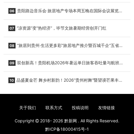
小海豚，邀您为“高原宝宝”起名
贵阳路边音乐会·旅居地产专场本周五晚在国际会议展览中
06
心举行
“凉资源”变“热经济”，毕节文旅暑期经营创开门红
07
“旅居到贵州·生活更多彩”旅居地产推介暨百城千企“五省
08
+1”房地产联展联销活动在贵阳盛大启幕
双创新高！贵阳机场2026年暑运单日旅客吞吐量与航班起
09
降架次齐破纪录
品盛夏金芒 舞乡村新韵！2026“贵州村舞”暨望谟芒果丰收
10
季促消费活动盛大启幕
关于我们
联系方式
投稿说明
友情链接
Copyright
2018- 2026
黔新网
. All Rights Reserved.
黔ICP备18000415号-1