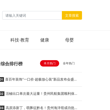
文章搜索
科技·教育
健康
母婴
综合排行榜
本月热门
全年热门
喜百年装饰“一口价·超极放心装”新品发布会盛大
01
举行
活鳗出口单次最大运量！贵州民航集团顺利保障
02
贵阳至胡志明国际生鲜货运任务
高原添新丁，萌豚征黔名！贵州海洋馆成功批量
03