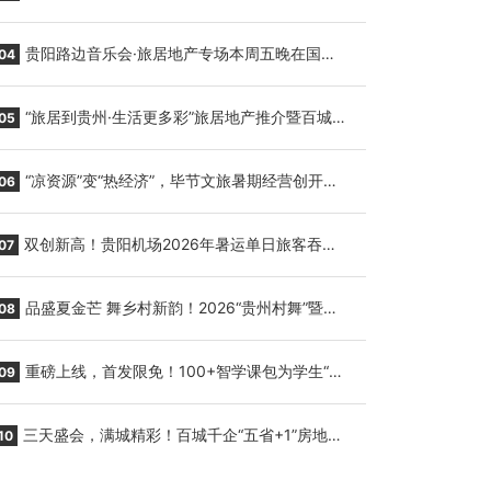
繁育三只小海豚，邀您为“高原宝宝”起名
贵阳路边音乐会·旅居地产专场本周五晚在国际
04
会议展览中心举行
“旅居到贵州·生活更多彩”旅居地产推介暨百城千
05
企“五省+1”房地产联展联销活动在贵阳盛大启幕
“凉资源”变“热经济”，毕节文旅暑期经营创开门
06
红
双创新高！贵阳机场2026年暑运单日旅客吞吐
07
量与航班起降架次齐破纪录
品盛夏金芒 舞乡村新韵！2026“贵州村舞”暨望
08
谟芒果丰收季促消费活动盛大启幕
重磅上线，首发限免！100+智学课包为学生“精
09
准补钙”
三天盛会，满城精彩！百城千企“五省+1”房地产
10
联展联销活动圆满收官