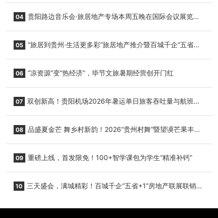
小海豚，邀您为“高原宝宝”起名
贵阳路边音乐会·旅居地产专场本周五晚在国际会议展览中
04
心举行
“旅居到贵州·生活更多彩”旅居地产推介暨百城千企“五省
05
+1”房地产联展联销活动在贵阳盛大启幕
“凉资源”变“热经济”，毕节文旅暑期经营创开门红
06
双创新高！贵阳机场2026年暑运单日旅客吞吐量与航班起
07
降架次齐破纪录
品盛夏金芒 舞乡村新韵！2026“贵州村舞”暨望谟芒果丰收
08
季促消费活动盛大启幕
重磅上线，首发限免！100+智学课包为学生“精准补钙”
09
三天盛会，满城精彩！百城千企“五省+1”房地产联展联销活
10
动圆满收官