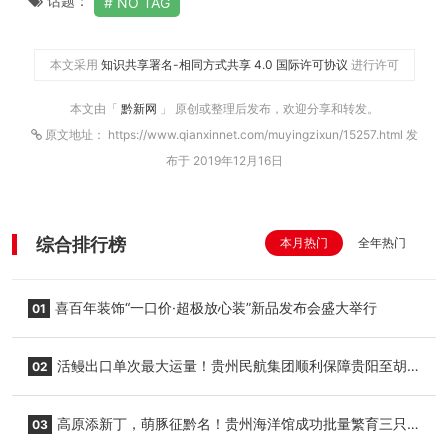
话题：
NO TAG
本文采用
知识共享署名-相同方式共享 4.0 国际许可协议
进行许可
本文由「
黔新网
」 原创或整理后发布，欢迎分享和转发。
原文地址： https://www.qianxinnet.com/muyingzixun/15257.html 发
布于 2019年12月16日
综合排行榜
本月热门
全年热门
喜百年装饰“一口价·超极放心装”新品发布会盛大举行
01
活鳗出口单次最大运量！贵州民航集团顺利保障贵阳至胡
02
志明国际生鲜货运任务
高原添新丁，萌豚征黔名！贵州海洋馆成功批量繁育三只
03