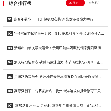
综合排行榜
本月热门
全年热门
喜百年装饰“一口价·超极放心装”新品发布会盛大举行
01
“一码畅游”赋能服务升级！贵阳桃源河景区开启“刷脸秒入
02
园”智慧游玩新模式
活鳗出口单次最大运量！贵州民航集团顺利保障贵阳至胡
03
志明国际生鲜货运任务
洞天福地迎宾客·磅礴乌蒙通山海 毕节飞雄机场7月9日正式
04
复航
贵阳路边音乐会·旅居地产专场本周五晚在国际会议展览中
05
心举行
高原添新丁，萌豚征黔名！贵州海洋馆成功批量繁育三只
06
小海豚，邀您为“高原宝宝”起名
“旅居到贵州·生活更多彩”旅居地产推介暨百城千企“五省
07