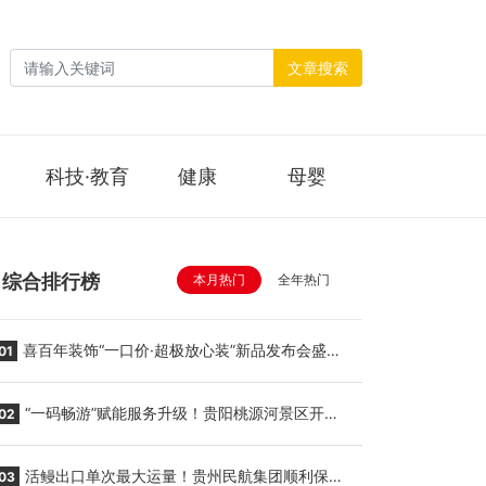
文章搜索
科技·教育
健康
母婴
综合排行榜
本月热门
全年热门
喜百年装饰“一口价·超极放心装”新品发布会盛大
01
举行
“一码畅游”赋能服务升级！贵阳桃源河景区开
02
启“刷脸秒入园”智慧游玩新模式
活鳗出口单次最大运量！贵州民航集团顺利保障
03