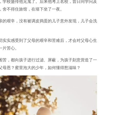
，学校盛传他见鬼了。后来他考上名校，昔日同学问及
，舍不得住旅馆，在墙下坐了一夜。
亲的艰辛，没有被调皮捣蛋的儿子意外发现，儿子会洗
切实实感受到了父母的艰辛和苦难后，才会对父母心生
一片苦心。
困苦，都向孩子进行过滤、屏蔽，为孩子刻意营造了一
父母恩？蜜里泡大的少年，如何懂得愁滋味？