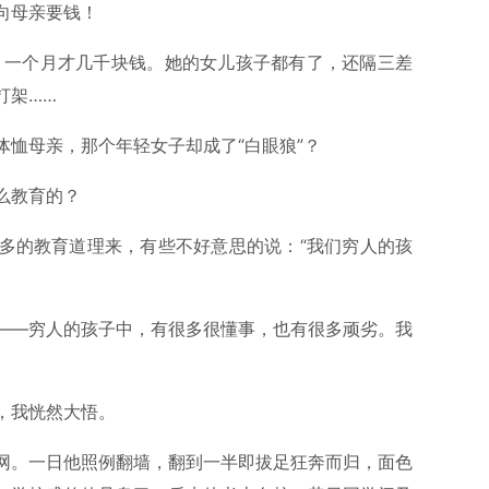
向母亲要钱！
了，一个月才几千块钱。她的女儿孩子都有了，还隔三差
打架……
恤母亲，那个年轻女子却成了“白眼狼”？
么教育的？
多的教育道理来，有些不好意思的说：“我们穷人的孩
——穷人的孩子中，有很多很懂事，也有很多顽劣。我
，我恍然大悟。
网。一日他照例翻墙，翻到一半即拔足狂奔而归，面色