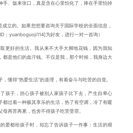
伸手、饭来张口，真是含在心里怕化了，捧在手里怕掉
确是成立的。如果您想要咨询关于国际学校的全面信息，
ID：yuanboguoji114]为好友，进行一对一咨询）
争取更好的生活。我从来不大手大脚地花钱，因为我知
，都是他们的血汗钱。不仅是我，那个时候，我身边大
子，懂得“热爱生活”的道理，有着奋斗与吃苦的自觉。
欠了孩子，担心孩子被别人家孩子比下去，产生自卑心
子都过着一种极其享乐的生活，热了有空调，冷了有暖
父母再苦再累，也舍不得孩子吃苦受罪。
有的爱都给孩子时，却忘了告诉孩子一件事：生活的艰