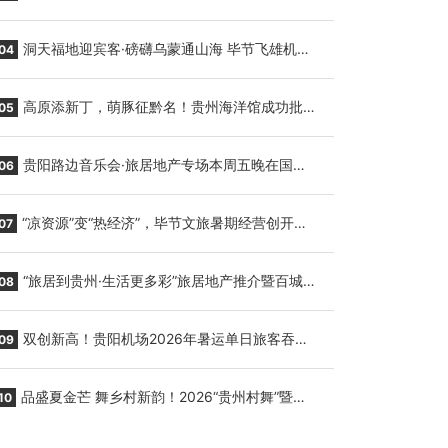
贵阳至胡志明国际生鲜货运任务
洞天福地迎宾客·磅礴乌蒙通山海 毕节飞雄机场
04
7月9日正式复航
高原添新丁，萌豚征黔名！贵州海洋馆成功批量
05
繁育三只小海豚，邀您为“高原宝宝”起名
贵阳路边音乐会·旅居地产专场本周五晚在国际
06
会议展览中心举行
“凉资源”变“热经济”，毕节文旅暑期经营创开门
07
红
“旅居到贵州·生活更多彩”旅居地产推介暨百城千
08
企“五省+1”房地产联展联销活动在贵阳盛大启幕
双创新高！贵阳机场2026年暑运单日旅客吞吐
09
量与航班起降架次齐破纪录
品盛夏金芒 舞乡村新韵！2026“贵州村舞”暨望
10
谟芒果丰收季促消费活动盛大启幕