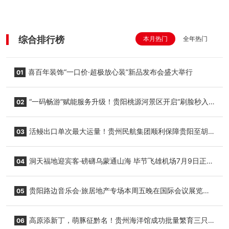
综合排行榜
本月热门
全年热门
喜百年装饰“一口价·超极放心装”新品发布会盛大举行
01
“一码畅游”赋能服务升级！贵阳桃源河景区开启“刷脸秒入
02
园”智慧游玩新模式
活鳗出口单次最大运量！贵州民航集团顺利保障贵阳至胡
03
志明国际生鲜货运任务
洞天福地迎宾客·磅礴乌蒙通山海 毕节飞雄机场7月9日正式
04
复航
贵阳路边音乐会·旅居地产专场本周五晚在国际会议展览中
05
心举行
高原添新丁，萌豚征黔名！贵州海洋馆成功批量繁育三只
06