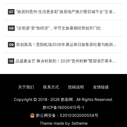
小海豚，邀您为“高原宝宝”起名
“旅居到贵州·生活更多彩”旅居地产推介暨百城千企“五省
07
+1”房地产联展联销活动在贵阳盛大启幕
“凉资源”变“热经济”，毕节文旅暑期经营创开门红
08
双创新高！贵阳机场2026年暑运单日旅客吞吐量与航班起
09
降架次齐破纪录
品盛夏金芒 舞乡村新韵！2026“贵州村舞”暨望谟芒果丰收
10
季促消费活动盛大启幕
关于我们
联系方式
投稿说明
友情链接
Copyright
2018- 2026
黔新网
. All Rights Reserved.
黔ICP备18000415号-1
黔公网安备：52010302000558号
Theme made by
3etheme