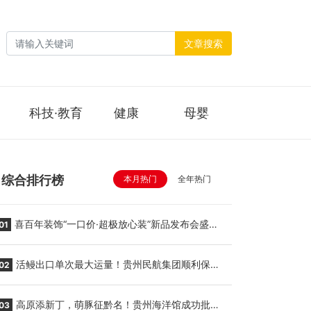
文章搜索
科技·教育
健康
母婴
综合排行榜
本月热门
全年热门
喜百年装饰“一口价·超极放心装”新品发布会盛大
01
举行
活鳗出口单次最大运量！贵州民航集团顺利保障
02
贵阳至胡志明国际生鲜货运任务
高原添新丁，萌豚征黔名！贵州海洋馆成功批量
03