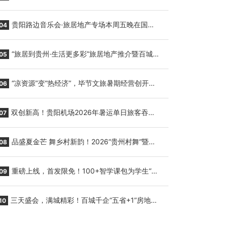
繁育三只小海豚，邀您为“高原宝宝”起名
贵阳路边音乐会·旅居地产专场本周五晚在国际
04
会议展览中心举行
“旅居到贵州·生活更多彩”旅居地产推介暨百城千
05
企“五省+1”房地产联展联销活动在贵阳盛大启幕
“凉资源”变“热经济”，毕节文旅暑期经营创开门
06
红
双创新高！贵阳机场2026年暑运单日旅客吞吐
07
量与航班起降架次齐破纪录
品盛夏金芒 舞乡村新韵！2026“贵州村舞”暨望
08
谟芒果丰收季促消费活动盛大启幕
重磅上线，首发限免！100+智学课包为学生“精
09
准补钙”
三天盛会，满城精彩！百城千企“五省+1”房地产
10
联展联销活动圆满收官