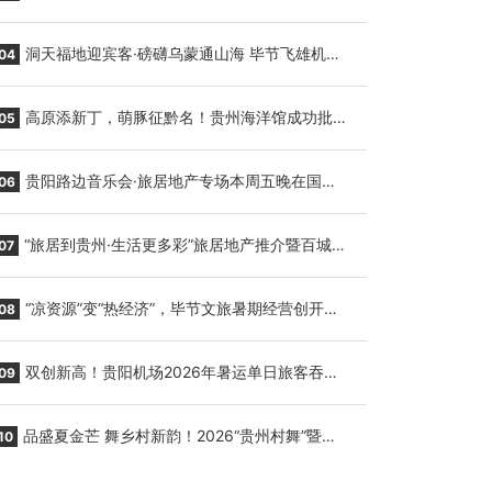
贵阳至胡志明国际生鲜货运任务
洞天福地迎宾客·磅礴乌蒙通山海 毕节飞雄机场
04
7月9日正式复航
高原添新丁，萌豚征黔名！贵州海洋馆成功批量
05
繁育三只小海豚，邀您为“高原宝宝”起名
贵阳路边音乐会·旅居地产专场本周五晚在国际
06
会议展览中心举行
“旅居到贵州·生活更多彩”旅居地产推介暨百城千
07
企“五省+1”房地产联展联销活动在贵阳盛大启幕
“凉资源”变“热经济”，毕节文旅暑期经营创开门
08
红
双创新高！贵阳机场2026年暑运单日旅客吞吐
09
量与航班起降架次齐破纪录
品盛夏金芒 舞乡村新韵！2026“贵州村舞”暨望
10
谟芒果丰收季促消费活动盛大启幕