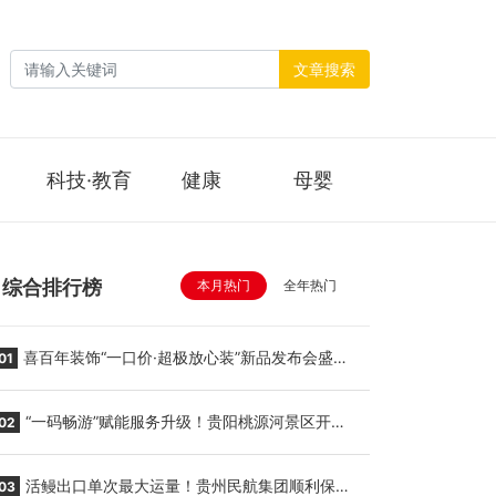
文章搜索
科技·教育
健康
母婴
综合排行榜
本月热门
全年热门
喜百年装饰“一口价·超极放心装”新品发布会盛大
01
举行
“一码畅游”赋能服务升级！贵阳桃源河景区开
02
启“刷脸秒入园”智慧游玩新模式
活鳗出口单次最大运量！贵州民航集团顺利保障
03