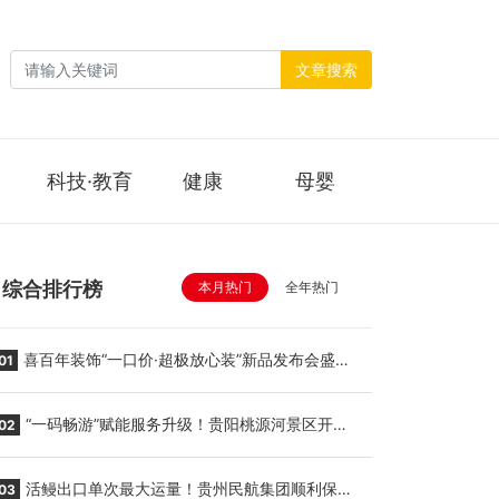
文章搜索
科技·教育
健康
母婴
综合排行榜
本月热门
全年热门
喜百年装饰“一口价·超极放心装”新品发布会盛大
01
举行
“一码畅游”赋能服务升级！贵阳桃源河景区开
02
启“刷脸秒入园”智慧游玩新模式
活鳗出口单次最大运量！贵州民航集团顺利保障
03