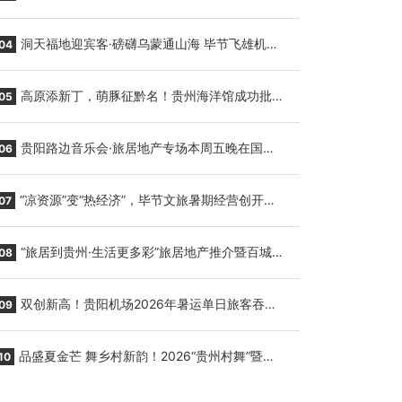
贵阳至胡志明国际生鲜货运任务
洞天福地迎宾客·磅礴乌蒙通山海 毕节飞雄机场
04
7月9日正式复航
高原添新丁，萌豚征黔名！贵州海洋馆成功批量
05
繁育三只小海豚，邀您为“高原宝宝”起名
贵阳路边音乐会·旅居地产专场本周五晚在国际
06
会议展览中心举行
“凉资源”变“热经济”，毕节文旅暑期经营创开门
07
红
“旅居到贵州·生活更多彩”旅居地产推介暨百城千
08
企“五省+1”房地产联展联销活动在贵阳盛大启幕
双创新高！贵阳机场2026年暑运单日旅客吞吐
09
量与航班起降架次齐破纪录
品盛夏金芒 舞乡村新韵！2026“贵州村舞”暨望
10
谟芒果丰收季促消费活动盛大启幕