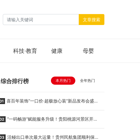
文章搜索
科技·教育
健康
母婴
综合排行榜
本月热门
全年热门
喜百年装饰“一口价·超极放心装”新品发布会盛大
01
举行
“一码畅游”赋能服务升级！贵阳桃源河景区开
02
启“刷脸秒入园”智慧游玩新模式
活鳗出口单次最大运量！贵州民航集团顺利保障
03