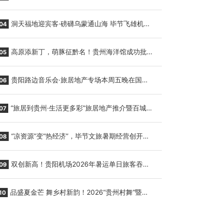
贵阳至胡志明国际生鲜货运任务
洞天福地迎宾客·磅礴乌蒙通山海 毕节飞雄机场
04
7月9日正式复航
高原添新丁，萌豚征黔名！贵州海洋馆成功批量
05
繁育三只小海豚，邀您为“高原宝宝”起名
贵阳路边音乐会·旅居地产专场本周五晚在国际
06
会议展览中心举行
“旅居到贵州·生活更多彩”旅居地产推介暨百城千
07
企“五省+1”房地产联展联销活动在贵阳盛大启幕
“凉资源”变“热经济”，毕节文旅暑期经营创开门
08
红
双创新高！贵阳机场2026年暑运单日旅客吞吐
09
量与航班起降架次齐破纪录
品盛夏金芒 舞乡村新韵！2026“贵州村舞”暨望
10
谟芒果丰收季促消费活动盛大启幕