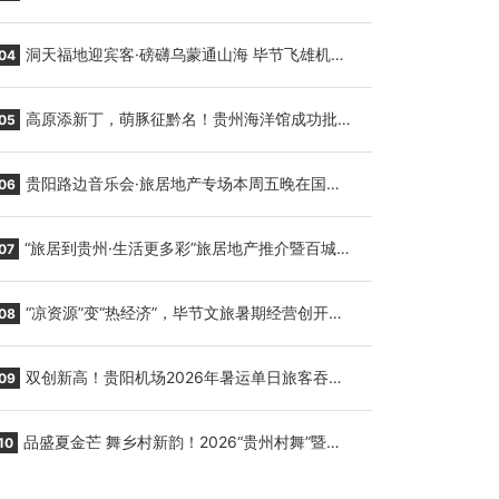
贵阳至胡志明国际生鲜货运任务
洞天福地迎宾客·磅礴乌蒙通山海 毕节飞雄机场
04
7月9日正式复航
高原添新丁，萌豚征黔名！贵州海洋馆成功批量
05
繁育三只小海豚，邀您为“高原宝宝”起名
贵阳路边音乐会·旅居地产专场本周五晚在国际
06
会议展览中心举行
“旅居到贵州·生活更多彩”旅居地产推介暨百城千
07
企“五省+1”房地产联展联销活动在贵阳盛大启幕
“凉资源”变“热经济”，毕节文旅暑期经营创开门
08
红
双创新高！贵阳机场2026年暑运单日旅客吞吐
09
量与航班起降架次齐破纪录
品盛夏金芒 舞乡村新韵！2026“贵州村舞”暨望
10
谟芒果丰收季促消费活动盛大启幕