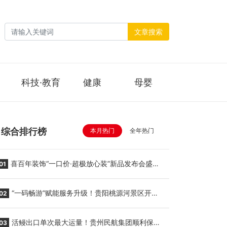
文章搜索
科技·教育
健康
母婴
综合排行榜
本月热门
全年热门
喜百年装饰“一口价·超极放心装”新品发布会盛大
01
举行
“一码畅游”赋能服务升级！贵阳桃源河景区开
02
启“刷脸秒入园”智慧游玩新模式
活鳗出口单次最大运量！贵州民航集团顺利保障
03