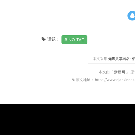
话题：
NO TAG
本文采用
知识共享署名-相
本文由「
黔新网
」 
原文地址： https://www.qianxinnet