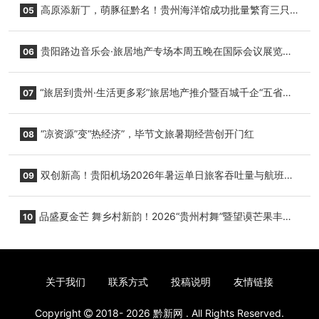
高原添新丁，萌豚征黔名！贵州海洋馆成功批量繁育三只
05
小海豚，邀您为“高原宝宝”起名
贵阳路边音乐会·旅居地产专场本周五晚在国际会议展览中
06
心举行
“旅居到贵州·生活更多彩”旅居地产推介暨百城千企“五省
07
+1”房地产联展联销活动在贵阳盛大启幕
“凉资源”变“热经济”，毕节文旅暑期经营创开门红
08
双创新高！贵阳机场2026年暑运单日旅客吞吐量与航班起
09
降架次齐破纪录
品盛夏金芒 舞乡村新韵！2026“贵州村舞”暨望谟芒果丰收
10
季促消费活动盛大启幕
关于我们
联系方式
投稿说明
友情链接
Copyright
2018- 2026
黔新网
. All Rights Reserved.