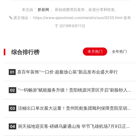
本文由「
黔新网
」 原创或整理后发布，欢迎分享和转发。
原文地址： https://www.qianxinnet.com/meishizixun/9235.html 发布
于 2019年9月11日
综合排行榜
本月热门
全年热门
喜百年装饰“一口价·超极放心装”新品发布会盛大举行
01
“一码畅游”赋能服务升级！贵阳桃源河景区开启“刷脸秒入
02
园”智慧游玩新模式
活鳗出口单次最大运量！贵州民航集团顺利保障贵阳至胡
03
志明国际生鲜货运任务
洞天福地迎宾客·磅礴乌蒙通山海 毕节飞雄机场7月9日正式
04
复航