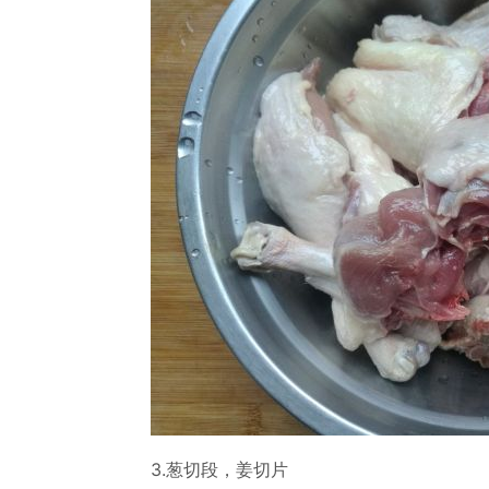
3.葱切段，姜切片