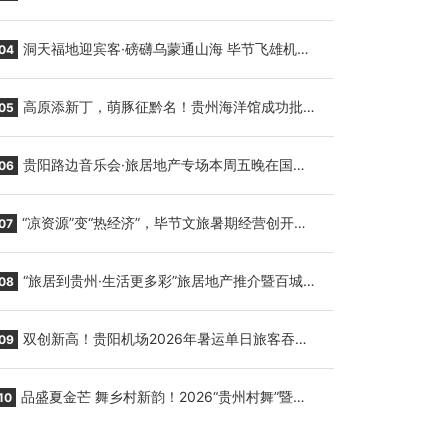
贵阳至胡志明国际生鲜货运任务
洞天福地迎宾客·磅礴乌蒙通山海 毕节飞雄机场
04
7月9日正式复航
高原添新丁，萌豚征黔名！贵州海洋馆成功批量
05
繁育三只小海豚，邀您为“高原宝宝”起名
贵阳路边音乐会·旅居地产专场本周五晚在国际
06
会议展览中心举行
“凉资源”变“热经济”，毕节文旅暑期经营创开门
07
红
“旅居到贵州·生活更多彩”旅居地产推介暨百城千
08
企“五省+1”房地产联展联销活动在贵阳盛大启幕
双创新高！贵阳机场2026年暑运单日旅客吞吐
09
量与航班起降架次齐破纪录
品盛夏金芒 舞乡村新韵！2026“贵州村舞”暨望
10
谟芒果丰收季促消费活动盛大启幕