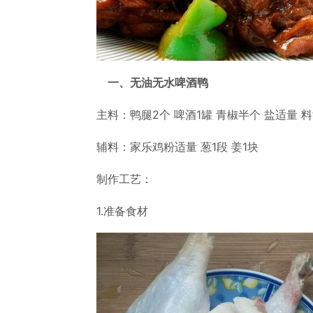
一、无油无水啤酒鸭
主料：鸭腿2个 啤酒1罐 青椒半个 盐适量 料
辅料：家乐鸡粉适量 葱1段 姜1块
制作工艺：
1.准备食材