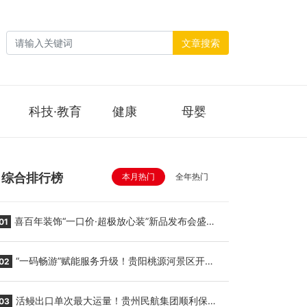
文章搜索
科技·教育
健康
母婴
综合排行榜
本月热门
全年热门
喜百年装饰“一口价·超极放心装”新品发布会盛大
01
举行
“一码畅游”赋能服务升级！贵阳桃源河景区开
02
启“刷脸秒入园”智慧游玩新模式
活鳗出口单次最大运量！贵州民航集团顺利保障
03