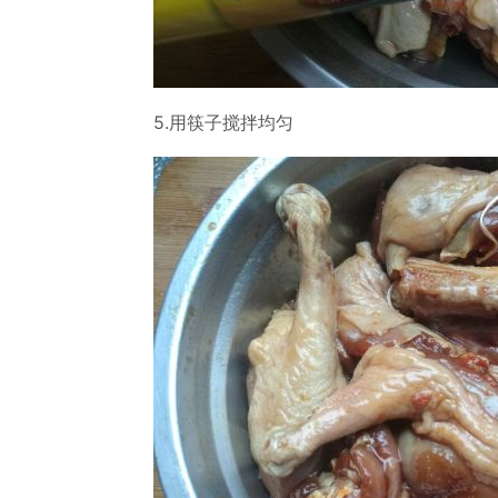
5.用筷子搅拌均匀