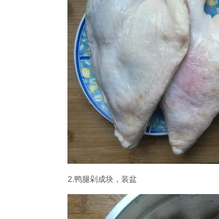
2.鸭腿剁成块，装盆