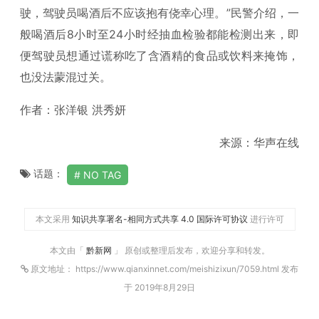
驶，驾驶员喝酒后不应该抱有侥幸心理。”民警介绍，一
般喝酒后8小时至24小时经抽血检验都能检测出来，即
便驾驶员想通过谎称吃了含酒精的食品或饮料来掩饰，
也没法蒙混过关。
作者：张洋银 洪秀妍
来源：华声在线
话题：
NO TAG
本文采用
知识共享署名-相同方式共享 4.0 国际许可协议
进行许可
本文由「
黔新网
」 原创或整理后发布，欢迎分享和转发。
原文地址： https://www.qianxinnet.com/meishizixun/7059.html 发布
于 2019年8月29日