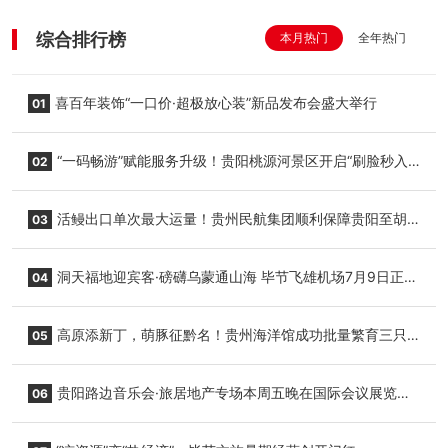
综合排行榜
本月热门
全年热门
喜百年装饰“一口价·超极放心装”新品发布会盛大举行
01
“一码畅游”赋能服务升级！贵阳桃源河景区开启“刷脸秒入
02
园”智慧游玩新模式
活鳗出口单次最大运量！贵州民航集团顺利保障贵阳至胡
03
志明国际生鲜货运任务
洞天福地迎宾客·磅礴乌蒙通山海 毕节飞雄机场7月9日正式
04
复航
高原添新丁，萌豚征黔名！贵州海洋馆成功批量繁育三只
05
小海豚，邀您为“高原宝宝”起名
贵阳路边音乐会·旅居地产专场本周五晚在国际会议展览中
06
心举行