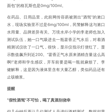
面包”的格瓦斯也是0mg/100ml。
在药品、日用品里，此前网传容易被测出“酒驾”的漱口
水，现场实验里不过是6mg/100ml，民警解释这与漱口
水用量、品牌差异有关。万境水岸小学的李老师也加入
测试队伍，她一口气吸进去一瓶藿香正气水后，对着酒
精测试仪吹了一口气，很快，显示仪指示灯便红了。显
示数值飙升到近200。“藿香正气水原来酒精含量这么高
啊!”老师和学生感叹，开车前要是喝一瓶就麻烦了。李
健解释，这是因为液体里含有大量乙醇，类似药品还有
止咳糖浆。
提醒
“假性酒驾”不可怕，喝了真酒别侥幸
但几分钟后再让几位测试人员进行酒精测试，数据却显