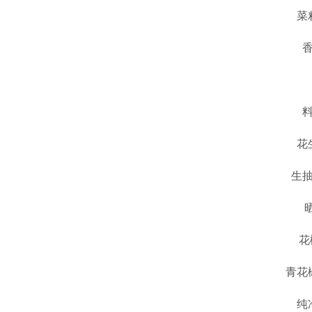
菜
花
生抽
花
青花
纯