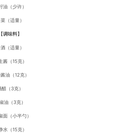
籽油（少许）
香菜（适量）
【调味料】
料酒（适量）
生酱（15克）
酱油（12克）
晒醋（3克）
椒油（3克）
椒面（小半勺）
净水（15克）