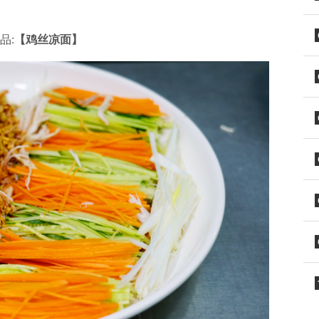
品:
【鸡丝凉面】