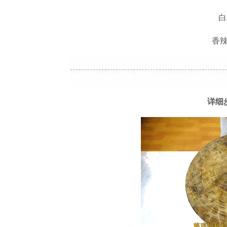
白
香
详细