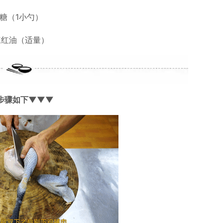
糖（1小勺）
辣红油（适量）
步骤如下▼▼▼