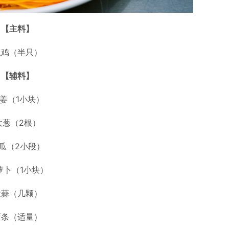
【主料】
土鸡（半只）
【辅料】
姜（1小块）
大葱（2根）
瓜（2小段）
萝卜（1小块）
大蒜（几颗）
面条（适量）