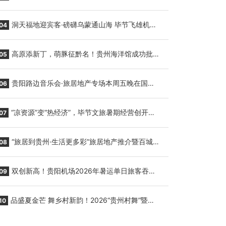
贵阳至胡志明国际生鲜货运任务
洞天福地迎宾客·磅礴乌蒙通山海 毕节飞雄机场
04
7月9日正式复航
高原添新丁，萌豚征黔名！贵州海洋馆成功批量
05
繁育三只小海豚，邀您为“高原宝宝”起名
贵阳路边音乐会·旅居地产专场本周五晚在国际
06
会议展览中心举行
“凉资源”变“热经济”，毕节文旅暑期经营创开门
07
红
“旅居到贵州·生活更多彩”旅居地产推介暨百城千
08
企“五省+1”房地产联展联销活动在贵阳盛大启幕
双创新高！贵阳机场2026年暑运单日旅客吞吐
09
量与航班起降架次齐破纪录
品盛夏金芒 舞乡村新韵！2026“贵州村舞”暨望
10
谟芒果丰收季促消费活动盛大启幕