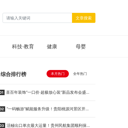
文章搜索
科技·教育
健康
母婴
综合排行榜
本月热门
全年热门
喜百年装饰“一口价·超极放心装”新品发布会盛大
01
举行
“一码畅游”赋能服务升级！贵阳桃源河景区开
02
启“刷脸秒入园”智慧游玩新模式
活鳗出口单次最大运量！贵州民航集团顺利保障
03