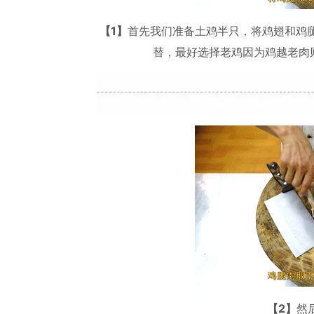
【1】
首先我们准备土鸡半只，将鸡翅和鸡
替，最好选择老鸡因为鸡越老肉
【2】
然