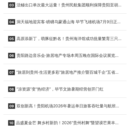
活鳗出口单次最大运量！贵州民航集团顺利保障贵阳至胡
03
志明国际生鲜货运任务
洞天福地迎宾客·磅礴乌蒙通山海 毕节飞雄机场7月9日正式
04
复航
高原添新丁，萌豚征黔名！贵州海洋馆成功批量繁育三只
05
小海豚，邀您为“高原宝宝”起名
贵阳路边音乐会·旅居地产专场本周五晚在国际会议展览中
06
心举行
“旅居到贵州·生活更多彩”旅居地产推介暨百城千企“五省
07
+1”房地产联展联销活动在贵阳盛大启幕
“凉资源”变“热经济”，毕节文旅暑期经营创开门红
08
双创新高！贵阳机场2026年暑运单日旅客吞吐量与航班起
09
降架次齐破纪录
品盛夏金芒 舞乡村新韵！2026“贵州村舞”暨望谟芒果丰收
10