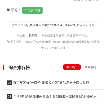
话题：
NO TAG
本文采用
知识共享署名-相同方式共享 4.0 国际许可协议
进行许可
本文由「
黔新网
」 原创或整理后发布，欢迎分享和转发。
原文地址： https://www.qianxinnet.com/meishizixun/5869.html 发布
于 2019年8月24日
综合排行榜
本月热门
全年热门
喜百年装饰“一口价·超极放心装”新品发布会盛大举行
01
“一码畅游”赋能服务升级！贵阳桃源河景区开启“刷脸秒入
02
园”智慧游玩新模式