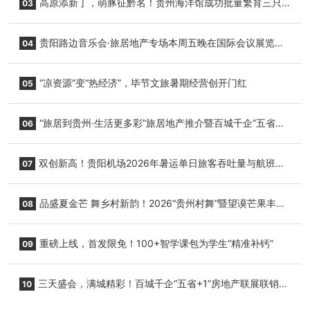
高原添新丁，萌豚征黔名！贵州海洋馆成功批量繁育三只
03
小海豚，邀您为“高原宝宝”起名
贵阳路边音乐会·旅居地产专场本周五晚在国际会议展览中
04
心举行
“凉资源”变“热经济”，毕节文旅暑期经营创开门红
05
“旅居到贵州·生活更多彩”旅居地产推介暨百城千企“五省
06
+1”房地产联展联销活动在贵阳盛大启幕
双创新高！贵阳机场2026年暑运单日旅客吞吐量与航班起
07
降架次齐破纪录
品盛夏金芒 舞乡村新韵！2026“贵州村舞”暨望谟芒果丰收
08
季促消费活动盛大启幕
重磅上线，首发限免！100+智学课包为学生“精准补钙”
09
三天盛会，满城精彩！百城千企“五省+1”房地产联展联销活
10