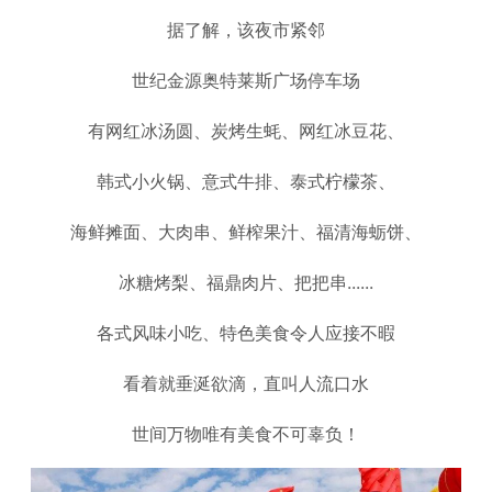
据了解，该夜市紧邻
世纪金源奥特莱斯广场停车场
有网红冰汤圆、炭烤生蚝、网红冰豆花、
韩式小火锅、意式牛排、泰式柠檬茶、
海鲜摊面、大肉串、鲜榨果汁、福清海蛎饼、
冰糖烤梨、福鼎肉片、把把串......
各式风味小吃、特色美食令人应接不暇
看着就垂涎欲滴，直叫人流口水
世间万物唯有美食不可辜负！