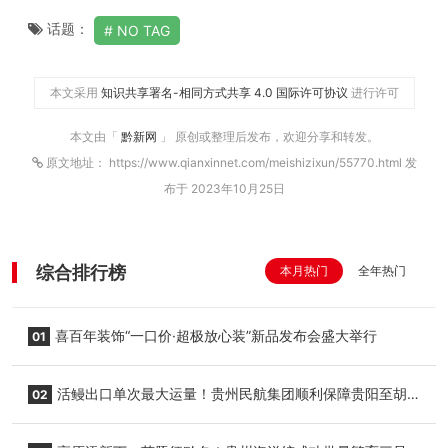
话题：
NO TAG
本文采用
知识共享署名-相同方式共享 4.0 国际许可协议
进行许可
本文由「
黔新网
」 原创或整理后发布，欢迎分享和转发。
原文地址： https://www.qianxinnet.com/meishizixun/55770.html 发
布于 2023年10月25日
综合排行榜
本月热门
全年热门
喜百年装饰“一口价·超极放心装”新品发布会盛大举行
01
活鳗出口单次最大运量！贵州民航集团顺利保障贵阳至胡
02
志明国际生鲜货运任务