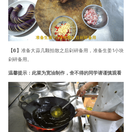
【6】
准备大蒜几颗拍散之后剁碎备用，准备生姜1小块
剁碎备用。
温馨提示：此菜为宽油制作，舍不得的同学请谨慎观看