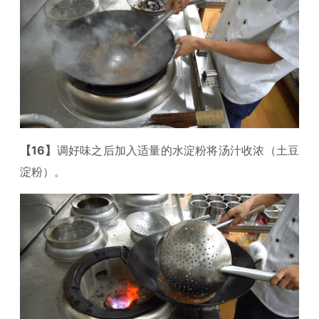
【16】
调好味之后加入适量的水淀粉将汤汁收浓（土豆
淀粉）。