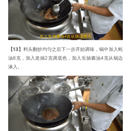
【13】
料头翻炒均匀之后下一步开始调味，锅中加入蚝
油8克，加入老抽2克调底色，加入生抽酱油4克从锅边
淋入。