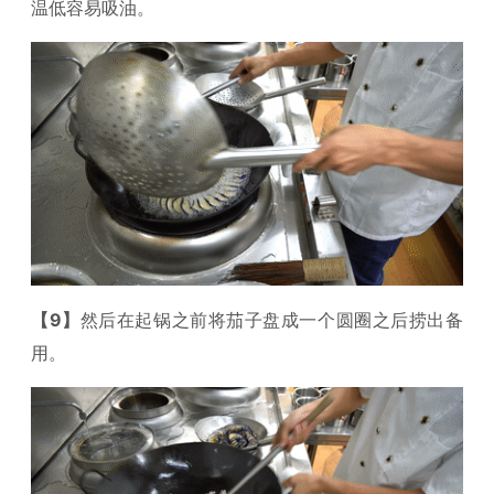
温低容易吸油。
【9】
然后在起锅之前将茄子盘成一个圆圈之后捞出备
用。