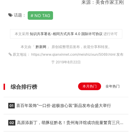
来源：美食作家王刚
话题：
NO TAG
本文采用
知识共享署名-相同方式共享 4.0 国际许可协议
进行许可
本文由「
黔新网
」 原创或整理后发布，欢迎分享和转发。
原文地址： https://www.qianxinnet.com/meishizixun/5069.html 发布
于 2019年8月22日
综合排行榜
本月热门
全年热门
喜百年装饰“一口价·超极放心装”新品发布会盛大举行
01
高原添新丁，萌豚征黔名！贵州海洋馆成功批量繁育三只
02