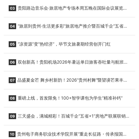
小海豚，邀您为“高原宝宝”起名
贵阳路边音乐会·旅居地产专场本周五晚在国际会议展览中
03
心举行
“旅居到贵州·生活更多彩”旅居地产推介暨百城千企“五省
04
+1”房地产联展联销活动在贵阳盛大启幕
“凉资源”变“热经济”，毕节文旅暑期经营创开门红
05
双创新高！贵阳机场2026年暑运单日旅客吞吐量与航班起
06
降架次齐破纪录
品盛夏金芒 舞乡村新韵！2026“贵州村舞”暨望谟芒果丰收
07
季促消费活动盛大启幕
重磅上线，首发限免！100+智学课包为学生“精准补钙”
08
三天盛会，满城精彩！百城千企“五省+1”房地产联展联销活
09
动圆满收官
贵州电子商务职业技术学院开展“重走长征路・传承报国
10