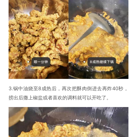
3.锅中油烧至8成热后，再次把酥肉倒进去再炸40秒，
捞出后撒上椒盐或者喜欢的调料就可以开吃了。