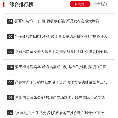
综合排行榜
本月热门
全年热门
喜百年装饰“一口价·超极放心装”新品发布会盛大举行
01
“一码畅游”赋能服务升级！贵阳桃源河景区开启“刷脸秒入
02
园”智慧游玩新模式
活鳗出口单次最大运量！贵州民航集团顺利保障贵阳至胡
03
志明国际生鲜货运任务
洞天福地迎宾客·磅礴乌蒙通山海 毕节飞雄机场7月9日正式
04
复航
高原添新丁，萌豚征黔名！贵州海洋馆成功批量繁育三只
05
小海豚，邀您为“高原宝宝”起名
贵阳路边音乐会·旅居地产专场本周五晚在国际会议展览中
06
心举行
“旅居到贵州·生活更多彩”旅居地产推介暨百城千企“五省
07