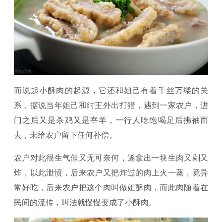
而说起小酥肉的起源，它还和妲己有着千丝万缕的关
系，据说当年妲己和纣王外出打猎，遇到一家农户，进
门之后又是杀鸡又是宰羊，一行人吃饱喝足后拂袖而
去，未给农户留下任何补偿。
农户对此很生气但又无可奈何，遂拿出一块生肉又剁又
炸，以此泄愤，后来农户又把炸过的肉上火一蒸，竟异
常好吃，后来农户把这个肉叫做妲酥肉，而此肉随着在
民间的流传，叫法就慢慢变成了小酥肉。