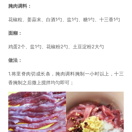
腌肉调料：
花椒粒、姜蒜末、白酒1勺、盐1勺、糖1勺、十三香1勺
面糊：
鸡蛋2个、盐1勺、花椒粉2勺、土豆淀粉2大勺
做法：
1.将里脊肉切成长条，腌肉调料腌制一小时以上，十三
香腌制之后撒上搅拌均匀即可；