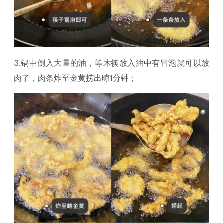
3.锅中倒入大量的油，等木筷放入油中有冒泡就可以放
肉了，肉条炸至金黄捞出晾1分钟；