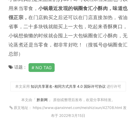
用来当零食，
小锅最近发现的锅圈食汇小酥肉，味道也
很正宗，
在门店购买之后还可以在门店直接加热，省油
省事，二十多块钱就能买上一大包，吃起来香酥爽口，
小锅想偷懒的时候就会囤上一大包锅圈食汇小酥肉，无
论蒸煮还是当零食，都非常好吃！（搜狐号@锅圈食汇
总部）
话题：
NO TAG
本文采用
知识共享署名-相同方式共享 4.0 国际许可协议
进行许可
本文由「
黔新网
」 原创或整理后发布，欢迎分享和转发。
原文地址： https://www.qianxinnet.com/meishizixun/42708.html 发
布于 2022年3月15日